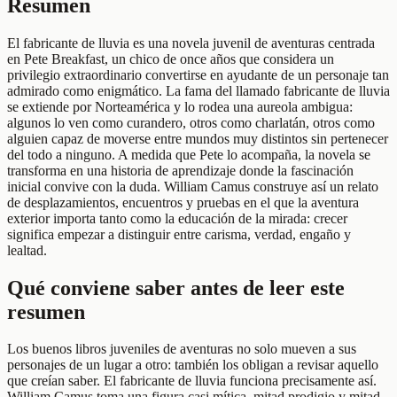
Resumen
El fabricante de lluvia es una novela juvenil de aventuras centrada
en Pete Breakfast, un chico de once años que considera un
privilegio extraordinario convertirse en ayudante de un personaje tan
admirado como enigmático. La fama del llamado fabricante de lluvia
se extiende por Norteamérica y lo rodea una aureola ambigua:
algunos lo ven como curandero, otros como charlatán, otros como
alguien capaz de moverse entre mundos muy distintos sin pertenecer
del todo a ninguno. A medida que Pete lo acompaña, la novela se
transforma en una historia de aprendizaje donde la fascinación
inicial convive con la duda. William Camus construye así un relato
de desplazamientos, encuentros y pruebas en el que la aventura
exterior importa tanto como la educación de la mirada: crecer
significa empezar a distinguir entre carisma, verdad, engaño y
lealtad.
Qué conviene saber antes de leer este
resumen
Los buenos libros juveniles de aventuras no solo mueven a sus
personajes de un lugar a otro: también los obligan a revisar aquello
que creían saber. El fabricante de lluvia funciona precisamente así.
William Camus toma una figura casi mítica, mitad prodigio y mitad