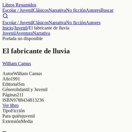
Libros Resumidos
Escolar / Juvenil
Clásicos
Narrativa
No ficción
Autores
Buscar
Escolar / Juvenil
Clásicos
Narrativa
No ficción
Autores
Inicio
/
Juvenil
/
El fabricante de lluvia
Juvenil
Aventura
Narrativa
Portada no disponible
El fabricante de lluvia
William Camus
Autor
William Camus
Año
1991
Editorial
Sm
Género
Infantil y Juvenil
Páginas
211
ISBN
9788434813236
Ver libro
Tipo
Ficción
Para quién
juvenil
Extensión
Media