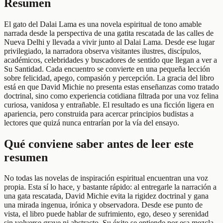
Resumen
El gato del Dalai Lama es una novela espiritual de tono amable
narrada desde la perspectiva de una gatita rescatada de las calles de
Nueva Delhi y llevada a vivir junto al Dalai Lama. Desde ese lugar
privilegiado, la narradora observa visitantes ilustres, discípulos,
académicos, celebridades y buscadores de sentido que llegan a ver a
Su Santidad. Cada encuentro se convierte en una pequeña lección
sobre felicidad, apego, compasión y percepción. La gracia del libro
está en que David Michie no presenta estas enseñanzas como tratado
doctrinal, sino como experiencia cotidiana filtrada por una voz felina
curiosa, vanidosa y entrañable. El resultado es una ficción ligera en
apariencia, pero construida para acercar principios budistas a
lectores que quizá nunca entrarían por la vía del ensayo.
Qué conviene saber antes de leer este
resumen
No todas las novelas de inspiración espiritual encuentran una voz
propia. Esta sí lo hace, y bastante rápido: al entregarle la narración a
una gata rescatada, David Michie evita la rigidez doctrinal y gana
una mirada ingenua, irónica y observadora. Desde ese punto de
vista, el libro puede hablar de sufrimiento, ego, deseo y serenidad
sin volverse grave ni abstracto. Su éxito se entiende por esa mezcla