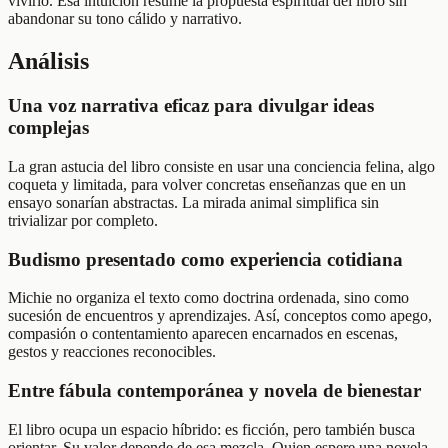
vivirlo. Esa intuición resume la propuesta espiritual del libro sin
abandonar su tono cálido y narrativo.
Análisis
Una voz narrativa eficaz para divulgar ideas
complejas
La gran astucia del libro consiste en usar una conciencia felina, algo
coqueta y limitada, para volver concretas enseñanzas que en un
ensayo sonarían abstractas. La mirada animal simplifica sin
trivializar por completo.
Budismo presentado como experiencia cotidiana
Michie no organiza el texto como doctrina ordenada, sino como
sucesión de encuentros y aprendizajes. Así, conceptos como apego,
compasión o contentamiento aparecen encarnados en escenas,
gestos y reacciones reconocibles.
Entre fábula contemporánea y novela de bienestar
El libro ocupa un espacio híbrido: es ficción, pero también busca
orientar. Su valor depende de esa mezcla. Quien espere una novela