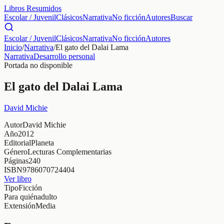
Libros Resumidos
Escolar / Juvenil
Clásicos
Narrativa
No ficción
Autores
Buscar
Escolar / Juvenil
Clásicos
Narrativa
No ficción
Autores
Inicio
/
Narrativa
/
El gato del Dalai Lama
Narrativa
Desarrollo personal
Portada no disponible
El gato del Dalai Lama
David Michie
Autor
David Michie
Año
2012
Editorial
Planeta
Género
Lecturas Complementarias
Páginas
240
ISBN
9786070724404
Ver libro
Tipo
Ficción
Para quién
adulto
Extensión
Media