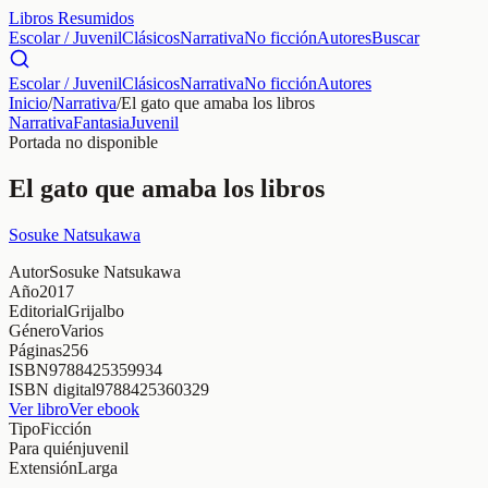
Libros Resumidos
Escolar / Juvenil
Clásicos
Narrativa
No ficción
Autores
Buscar
Escolar / Juvenil
Clásicos
Narrativa
No ficción
Autores
Inicio
/
Narrativa
/
El gato que amaba los libros
Narrativa
Fantasia
Juvenil
Portada no disponible
El gato que amaba los libros
Sosuke Natsukawa
Autor
Sosuke Natsukawa
Año
2017
Editorial
Grijalbo
Género
Varios
Páginas
256
ISBN
9788425359934
ISBN digital
9788425360329
Ver libro
Ver ebook
Tipo
Ficción
Para quién
juvenil
Extensión
Larga