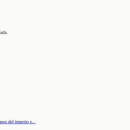
lada.
mpos del imperio e
...