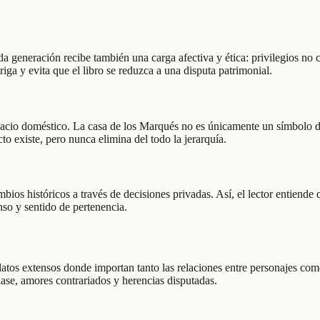
da generación recibe también una carga afectiva y ética: privilegios no c
iga y evita que el libro se reduzca a una disputa patrimonial.
pacio doméstico. La casa de los Marqués no es únicamente un símbolo de p
o existe, pero nunca elimina del todo la jerarquía.
bios históricos a través de decisiones privadas. Así, el lector entiende
nso y sentido de pertenencia.
relatos extensos donde importan tanto las relaciones entre personajes co
clase, amores contrariados y herencias disputadas.