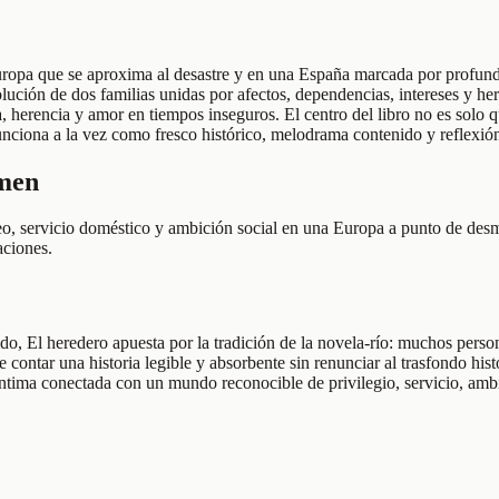
ropa que se aproxima al desastre y en una España marcada por profundas
olución de dos familias unidas por afectos, dependencias, intereses y her
, herencia y amor en tiempos inseguros. El centro del libro no es solo q
unciona a la vez como fresco histórico, melodrama contenido y reflexión
umen
eo, servicio doméstico y ambición social en una Europa a punto de desmo
aciones.
do, El heredero apuesta por la tradición de la novela-río: muchos perso
de contar una historia legible y absorbente sin renunciar al trasfondo hi
a íntima conectada con un mundo reconocible de privilegio, servicio, am