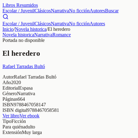
Libros Resumidos
Escolar / Juvenil
Clásicos
Narrativa
No ficción
Autores
Buscar
Escolar / Juvenil
Clásicos
Narrativa
No ficción
Autores
Inicio
/
Novela historica
/
El heredero
Novela historica
Narrativa
Romance
Portada no disponible
El heredero
Rafael Tarradas Bultó
Autor
Rafael Tarradas Bultó
Año
2020
Editorial
Espasa
Género
Narrativa
Páginas
664
ISBN
9788467058147
ISBN digital
9788467058581
Ver libro
Ver ebook
Tipo
Ficción
Para quién
adulto
Extensión
Muy larga