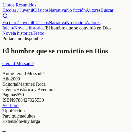
Libros Resumidos
Escolar / Juvenil
Clásicos
Narrativa
No ficción
Autores
Buscar
Escolar / Juvenil
Clásicos
Narrativa
No ficción
Autores
Inicio
/
Novela historica
/
El hombre que se convirtió en Dios
Novela historica
Teatro
Portada no disponible
El hombre que se convirtió en Dios
Gérald Messadié
Autor
Gérald Messadié
Año
2000
Editorial
Martinez Roca
Género
Histórica y Aventuras
Páginas
550
ISBN
9788427025530
Ver libro
Tipo
Ficción
Para quién
adultos
Extensión
Muy larga