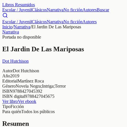
Libros Resumidos
Escolar / Juvenil
Clásicos
Narrativa
No ficción
Autores
Buscar
Escolar / Juvenil
Clásicos
Narrativa
No ficción
Autores
Inicio
/
Narrativa
/
El Jardin De Las Mariposas
Narrativa
Portada no disponible
El Jardin De Las Mariposas
Dot Hutchison
Autor
Dot Hutchison
Año
2019
Editorial
Martínez Roca
Género
Novela Negra;Intriga;Terror
ISBN
9788427045392
ISBN digital
9788427045675
Ver libro
Ver ebook
Tipo
Ficción
Para quién
Todos los públicos
Resumen