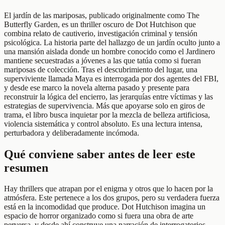
El jardín de las mariposas, publicado originalmente como The
Butterfly Garden, es un thriller oscuro de Dot Hutchison que
combina relato de cautiverio, investigación criminal y tensión
psicológica. La historia parte del hallazgo de un jardín oculto junto a
una mansión aislada donde un hombre conocido como el Jardinero
mantiene secuestradas a jóvenes a las que tatúa como si fueran
mariposas de colección. Tras el descubrimiento del lugar, una
superviviente llamada Maya es interrogada por dos agentes del FBI,
y desde ese marco la novela alterna pasado y presente para
reconstruir la lógica del encierro, las jerarquías entre víctimas y las
estrategias de supervivencia. Más que apoyarse solo en giros de
trama, el libro busca inquietar por la mezcla de belleza artificiosa,
violencia sistemática y control absoluto. Es una lectura intensa,
perturbadora y deliberadamente incómoda.
Qué conviene saber antes de leer este
resumen
Hay thrillers que atrapan por el enigma y otros que lo hacen por la
atmósfera. Este pertenece a los dos grupos, pero su verdadera fuerza
está en la incomodidad que produce. Dot Hutchison imagina un
espacio de horror organizado como si fuera una obra de arte
perversa, y desde ahí construye una narración de interrogatorios,