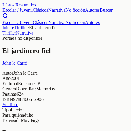
Libros Resumidos
Escolar / Juvenil
Clásicos
Narrativa
No ficción
Autores
Buscar
Escolar / Juvenil
Clásicos
Narrativa
No ficción
Autores
Inicio
/
Thriller
/
El jardinero fiel
Thriller
Narrativa
Portada no disponible
El jardinero fiel
John le Carré
Autor
John le Carré
Año
2001
Editorial
Ediciones B
Género
Biografías;Memorias
Páginas
624
ISBN
9788466612906
Ver libro
Tipo
Ficción
Para quién
adulto
Extensión
Muy larga