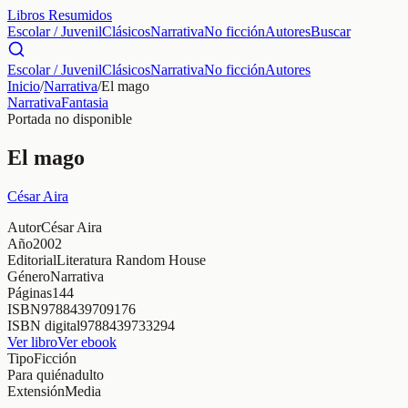
Libros Resumidos
Escolar / Juvenil
Clásicos
Narrativa
No ficción
Autores
Buscar
Escolar / Juvenil
Clásicos
Narrativa
No ficción
Autores
Inicio
/
Narrativa
/
El mago
Narrativa
Fantasia
Portada no disponible
El mago
César Aira
Autor
César Aira
Año
2002
Editorial
Literatura Random House
Género
Narrativa
Páginas
144
ISBN
9788439709176
ISBN digital
9788439733294
Ver libro
Ver ebook
Tipo
Ficción
Para quién
adulto
Extensión
Media