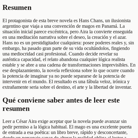
Resumen
El protagonista de esta breve novela es Hans Chans, un ilusionista
argentino que viaja a una convención de magos en Panamá. La
situación inicial parece excéntrica, pero Aira la convierte enseguida
en una meditación narrativa sobre el deseo, la creación y el azar.
Hans no es un prestidigitador cualquiera: posee poderes reales y, sin
embargo, ha pasado gran parte de su vida ocultándolos, fingiendo
una mediocridad casi profesional. Cuando decide revelar su
auténtica capacidad, el relato abandona cualquier lógica realista
estable y se abre a una cadena de transformaciones imprevisibles. En
ese desplazamiento, la novela reflexiona sobre lo que ocurre cuando
la potencia de imaginar ya no puede separarse de la potencia de
intervenir en el mundo. El resultado es una fábula veloz, irónica y
extrañamente seria sobre el destino, el arte y la libertad de inventar.
Qué conviene saber antes de leer este
resumen
Leer a César Aira exige aceptar que la novela puede avanzar sin
pedir permiso a la lógica habitual. El mago es una excelente puerta
de entrada a esa poética: un libro breve, rápido y desconcertante,
donde un personaje capaz de alterar la realidad obliga al lector a