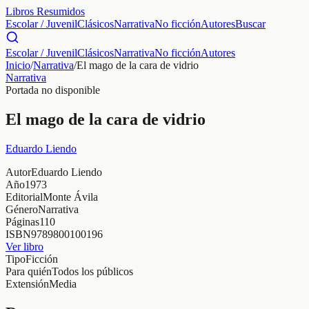
Libros Resumidos
Escolar / Juvenil
Clásicos
Narrativa
No ficción
Autores
Buscar
Escolar / Juvenil
Clásicos
Narrativa
No ficción
Autores
Inicio
/
Narrativa
/
El mago de la cara de vidrio
Narrativa
Portada no disponible
El mago de la cara de vidrio
Eduardo Liendo
Autor
Eduardo Liendo
Año
1973
Editorial
Monte Ávila
Género
Narrativa
Páginas
110
ISBN
9789800100196
Ver libro
Tipo
Ficción
Para quién
Todos los públicos
Extensión
Media