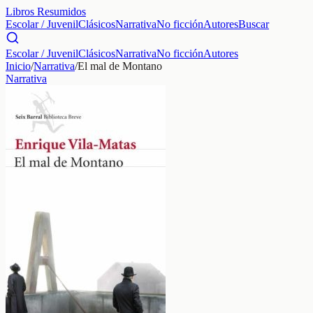
Libros Resumidos
Escolar / Juvenil
Clásicos
Narrativa
No ficción
Autores
Buscar
Escolar / Juvenil
Clásicos
Narrativa
No ficción
Autores
Inicio
/
Narrativa
/
El mal de Montano
Narrativa