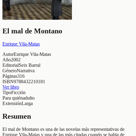
El mal de Montano
Enrique Vila-Matas
Autor
Enrique Vila-Matas
Año
2002
Editorial
Seix Barral
Género
Narrativa
Páginas
316
ISBN
9788432210181
Ver libro
Tipo
Ficción
Para quién
adulto
Extensión
Larga
Resumen
El mal de Montano es una de las novelas más representativas de
Enrique Vila-Matas y una de las más citadas cuando se habla de