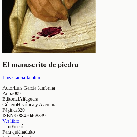
El manuscrito de piedra
Luis García Jambrina
Autor
Luis García Jambrina
Año
2009
Editorial
Alfaguara
Género
Histórica y Aventuras
Páginas
320
ISBN
9788420468839
Ver libro
Tipo
Ficción
Para quién
adulto