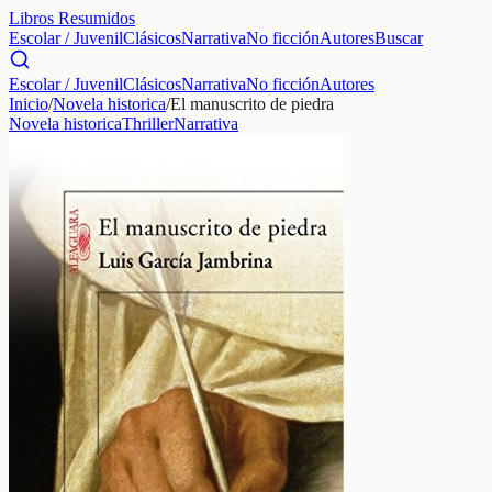
Libros Resumidos
Escolar / Juvenil
Clásicos
Narrativa
No ficción
Autores
Buscar
Escolar / Juvenil
Clásicos
Narrativa
No ficción
Autores
Inicio
/
Novela historica
/
El manuscrito de piedra
Novela historica
Thriller
Narrativa