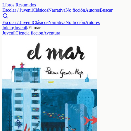
Libros Resumidos
Escolar / Juvenil
Clásicos
Narrativa
No ficción
Autores
Buscar
Escolar / Juvenil
Clásicos
Narrativa
No ficción
Autores
Inicio
/
Juvenil
/
El mar
Juvenil
Ciencia ficcion
Aventura