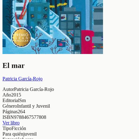
El mar
Patricia García-Rojo
Autor
Patricia García-Rojo
Año
2015
Editorial
Sm
Género
Infantil y Juvenil
Páginas
264
ISBN
9788467577808
Ver libro
Tipo
Ficción
Para quién
juvenil