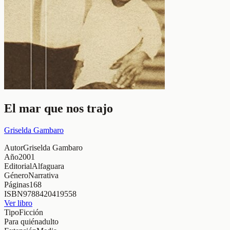
El mar que nos trajo
Griselda Gambaro
Autor
Griselda Gambaro
Año
2001
Editorial
Alfaguara
Género
Narrativa
Páginas
168
ISBN
9788420419558
Ver libro
Tipo
Ficción
Para quién
adulto