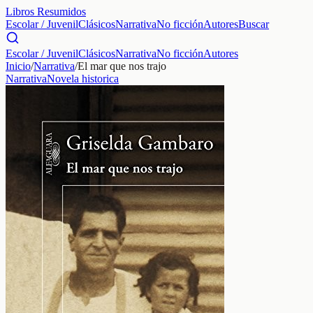
Libros Resumidos
Escolar / Juvenil
Clásicos
Narrativa
No ficción
Autores
Buscar
Escolar / Juvenil
Clásicos
Narrativa
No ficción
Autores
Inicio
/
Narrativa
/
El mar que nos trajo
Narrativa
Novela historica