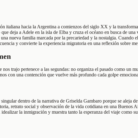
n italiana hacia la Argentina a comienzos del siglo XX y la transforma 
 que deja a Adele en la isla de Elba y cruza el océano en busca de una v
una nueva familia marcada por la precariedad y la nostalgia. Cuando el
cuencia y convierte la experiencia migratoria en una reflexión sobre mem
umen
e nos trajo pertenece a las segundas: no organiza el pasado como un m
ornos con una contención que vuelve más profundo cada golpe emociona
ingular dentro de la narrativa de Griselda Gambaro porque se aleja de l
toria, retrato social y observación de la vida cotidiana en una Buenos 
 idealizar la inmigración y muestra tanto la esperanza del viaje como s