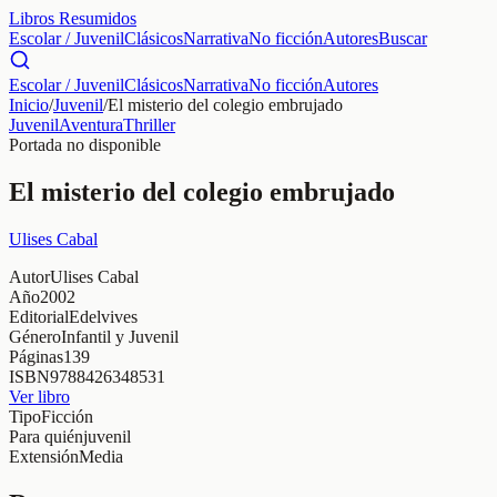
Libros Resumidos
Escolar / Juvenil
Clásicos
Narrativa
No ficción
Autores
Buscar
Escolar / Juvenil
Clásicos
Narrativa
No ficción
Autores
Inicio
/
Juvenil
/
El misterio del colegio embrujado
Juvenil
Aventura
Thriller
Portada no disponible
El misterio del colegio embrujado
Ulises Cabal
Autor
Ulises Cabal
Año
2002
Editorial
Edelvives
Género
Infantil y Juvenil
Páginas
139
ISBN
9788426348531
Ver libro
Tipo
Ficción
Para quién
juvenil
Extensión
Media