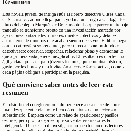
Resumen
Esta novela juvenil de intriga sitúa al librero-detective Ulises Cabal
en Salamanca, adonde llega para ayudar a un amigo a catalogar los
libros del colegio Marqués de Bracamonte. Lo que parece un trabajo
tranquilo se transforma pronto en una investigación marcada por
apariciones fantasmales, rumores, miedos colectivos y detalles
aparentemente mínimos que acaban siendo decisivos. El libro juega
con una atmósfera sobrenatural, pero su mecanismo profundo es
detectivesco: observar, sospechar, relacionar pistas y desmontar lo
que a primera vista parece inexplicable. El resultado es una lectura
ágil y clara, pensada para jóvenes lectores, que combina misterio,
gusto por los libros y una invitación a leer de forma activa, como si
cada página obligara a participar en la pesquisa.
Qué conviene saber antes de leer este
resumen
El misterio del colegio embrujado pertenece a esa clase de libros
juveniles que entienden muy bien cómo atrapar a un lector sin
subestimarlo. Empieza como un relato de apariciones y pasillos
oscuros, pero pronto deja ver que su verdadero motor es la
inteligencia. Ulises Cabal investiga como leen los buenos lectores:
comparando indicios, dudando de lo obvio y resistiéndose a las