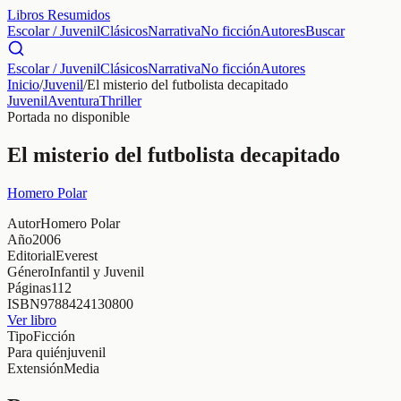
Libros Resumidos
Escolar / Juvenil
Clásicos
Narrativa
No ficción
Autores
Buscar
Escolar / Juvenil
Clásicos
Narrativa
No ficción
Autores
Inicio
/
Juvenil
/
El misterio del futbolista decapitado
Juvenil
Aventura
Thriller
Portada no disponible
El misterio del futbolista decapitado
Homero Polar
Autor
Homero Polar
Año
2006
Editorial
Everest
Género
Infantil y Juvenil
Páginas
112
ISBN
9788424130800
Ver libro
Tipo
Ficción
Para quién
juvenil
Extensión
Media