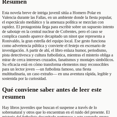
Resumen
Esta novela breve de intriga juvenil sitúa a Homero Polar en
Valencia durante las Fallas, en un ambiente donde la fiesta popular,
el espectáculo mediático y la amenaza política se mezclan con
rapidez. El protagonista llega para escribir sobre un supuesto intento
de sabotaje en la central nuclear de Cofrentes, pero el caso se
complica cuando aparece decapitado un ninot que representa a
Ronivaldo, la gran estrella del equipo local. Ese gesto funciona
como advertencia pública y convierte el festejo en escenario de
investigación. A partir de ahí, el libro enlaza humor, periodismo,
pista detectivesca y cultura futbolística, mientras el misterio obliga a
mirar de cerca intereses cruzados, fanatismos y montajes simbólicos.
Su eficacia está en cómo transforma elementos muy reconocibles
para un lector joven —un futbolista famoso, una fiesta
multitudinaria, un caso extraño— en una aventura rápida, legible y
sostenida por la curiosidad.
Qué conviene saber antes de leer este
resumen
Hay libros juveniles que buscan el suspense a través de lo
sobrenatural y otros que lo encuentran en el ruido del presente. El
misterio del futbolista decapitado pertenece a este segundo grupo.