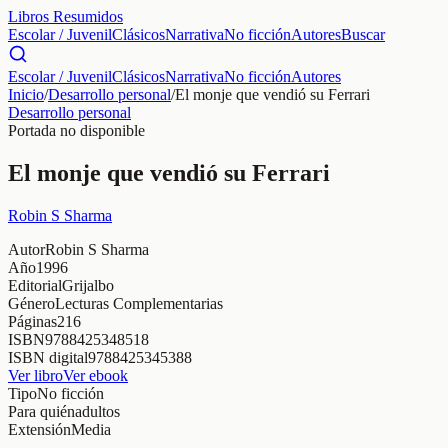
Libros Resumidos
Escolar / Juvenil
Clásicos
Narrativa
No ficción
Autores
Buscar
Escolar / Juvenil
Clásicos
Narrativa
No ficción
Autores
Inicio
/
Desarrollo personal
/
El monje que vendió su Ferrari
Desarrollo personal
Portada no disponible
El monje que vendió su Ferrari
Robin S Sharma
Autor
Robin S Sharma
Año
1996
Editorial
Grijalbo
Género
Lecturas Complementarias
Páginas
216
ISBN
9788425348518
ISBN digital
9788425345388
Ver libro
Ver ebook
Tipo
No ficción
Para quién
adultos
Extensión
Media