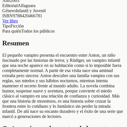
Año
2003
Editorial
Alfaguara
Género
Infantil y Juvenil
ISBN
9788420466781
Ver libro
Tipo
Ficción
Para quién
Todos los públicos
Resumen
El pequeño vampiro presenta el encuentro entre Anton, un niño
fascinado por las historias de terror, y Rüdiger, un vampiro infantil
que una noche aparece en su habitación como si lo imposible fuera
completamente normal. A partir de esa visita nace una amistad
extraña pero sincera: Anton descubre una familia vampira con sus
reglas, sus miedos y sus hábitos nocturnos, mientras intenta
mantener el secreto frente al mundo adulto. La novela combina
humor, suspense suave y aventura, porque convierte el miedo
clásico al vampiro en una relación de confianza y curiosidad. Más
que una historia de monstruos, es una historia sobre cruzar la
frontera entre lo cotidiano y lo fantástico sin perder la mirada
infantil. De ahí nace su encanto duradero y el éxito de una serie que
marcó a generaciones de lectores.