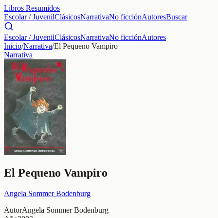
Libros Resumidos
Escolar / Juvenil
Clásicos
Narrativa
No ficción
Autores
Buscar
Escolar / Juvenil
Clásicos
Narrativa
No ficción
Autores
Inicio
/
Narrativa
/
El Pequeno Vampiro
Narrativa
El Pequeno Vampiro
Angela Sommer Bodenburg
Autor
Angela Sommer Bodenburg