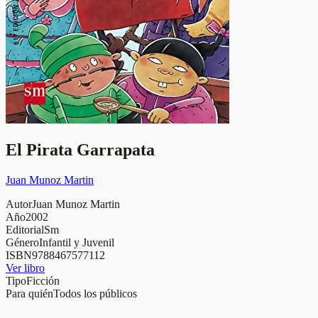
El Pirata Garrapata
Juan Munoz Martin
Autor
Juan Munoz Martin
Año
2002
Editorial
Sm
Género
Infantil y Juvenil
ISBN
9788467577112
Ver libro
Tipo
Ficción
Para quién
Todos los públicos