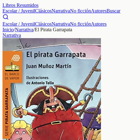
Libros Resumidos
Escolar / Juvenil
Clásicos
Narrativa
No ficción
Autores
Buscar
Escolar / Juvenil
Clásicos
Narrativa
No ficción
Autores
Inicio
/
Narrativa
/
El Pirata Garrapata
Narrativa