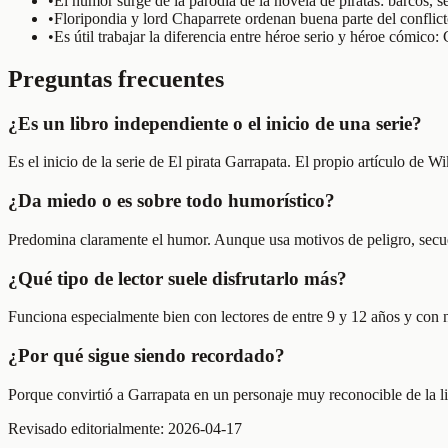
•
El humor surge de la parodia de la novela de piratas: barcos, s
•
Floripondia y lord Chaparrete ordenan buena parte del conflict
•
Es útil trabajar la diferencia entre héroe serio y héroe cómico
Preguntas frecuentes
¿Es un libro independiente o el inicio de una serie?
Es el inicio de la serie de El pirata Garrapata. El propio artículo de 
¿Da miedo o es sobre todo humorístico?
Predomina claramente el humor. Aunque usa motivos de peligro, secues
¿Qué tipo de lector suele disfrutarlo más?
Funciona especialmente bien con lectores de entre 9 y 12 años y con n
¿Por qué sigue siendo recordado?
Porque convirtió a Garrapata en un personaje muy reconocible de la li
Revisado editorialmente:
2026-04-17