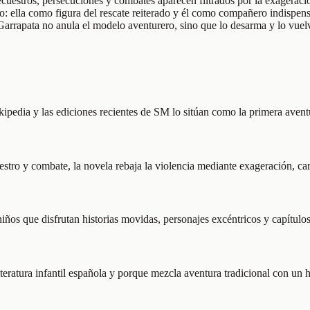
ecuestros, persecuciones y combates aparecen filtrados por la exageraci
o: ella como figura del rescate reiterado y él como compañero indispens
: Garrapata no anula el modelo aventurero, sino que lo desarma y lo vuel
Wikipedia y las ediciones recientes de SM lo sitúan como la primera avent
tro y combate, la novela rebaja la violencia mediante exageración, cari
iños que disfrutan historias movidas, personajes excéntricos y capítulo
teratura infantil española y porque mezcla aventura tradicional con un 