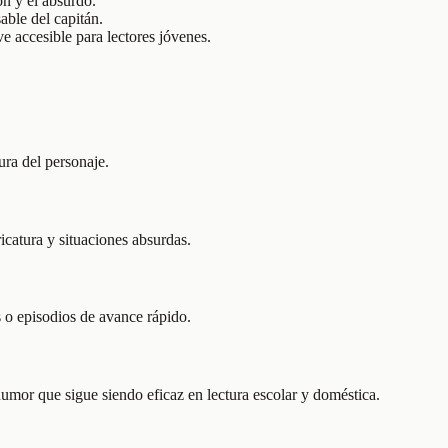
ón y el absurdo.
able del capitán.
ve accesible para lectores jóvenes.
ura del personaje.
catura y situaciones absurdas.
s o episodios de avance rápido.
humor que sigue siendo eficaz en lectura escolar y doméstica.