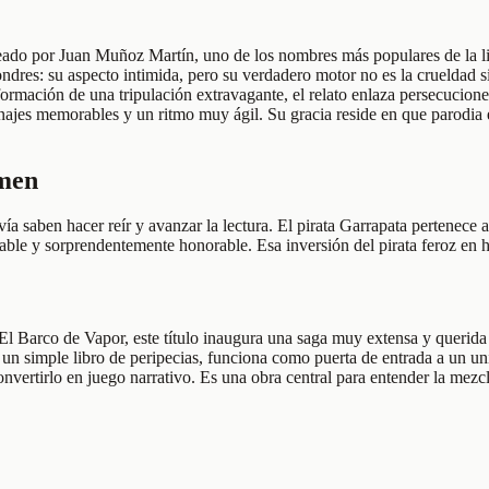
reado por Juan Muñoz Martín, uno de los nombres más populares de la lit
 Londres: su aspecto intimida, pero su verdadero motor no es la crueldad
formación de una tripulación extravagante, el relato enlaza persecucione
jes memorables y un ritmo muy ágil. Su gracia reside en que parodia el 
umen
vía saben hacer reír y avanzar la lectura. El pirata Garrapata pertenece
añable y sorprendentemente honorable. Esa inversión del pirata feroz en
El Barco de Vapor, este título inaugura una saga muy extensa y querida
un simple libro de peripecias, funciona como puerta de entrada a un un
onvertirlo en juego narrativo. Es una obra central para entender la mez