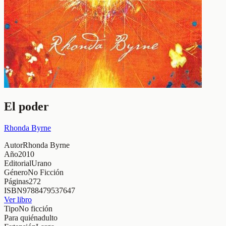
El poder
Rhonda Byrne
Autor
Rhonda Byrne
Año
2010
Editorial
Urano
Género
No Ficción
Páginas
272
ISBN
9788479537647
Ver libro
Tipo
No ficción
Para quién
adulto