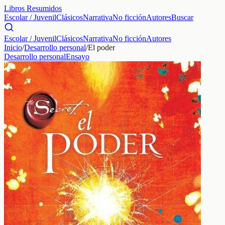
Libros Resumidos
Escolar / Juvenil
Clásicos
Narrativa
No ficción
Autores
Buscar
Escolar / Juvenil
Clásicos
Narrativa
No ficción
Autores
Inicio
/
Desarrollo personal
/
El poder
Desarrollo personal
Ensayo