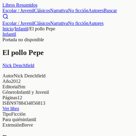
Libros Resumidos
Escolar / Juvenil
Clásicos
Narrativa
No ficción
Autores
Buscar
Escolar / Juvenil
Clásicos
Narrativa
No ficción
Autores
Inicio
/
Infantil
/
El pollo Pepe
Infantil
Portada no disponible
El pollo Pepe
Nick Denchfield
Autor
Nick Denchfield
Año
2012
Editorial
Sm
Género
Infantil y Juvenil
Páginas
12
ISBN
9788434856813
Ver libro
Tipo
Ficción
Para quién
infantil
Extensión
Breve