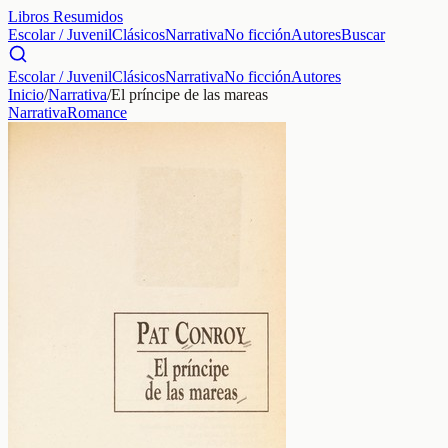
Libros Resumidos
Escolar / Juvenil
Clásicos
Narrativa
No ficción
Autores
Buscar
Escolar / Juvenil
Clásicos
Narrativa
No ficción
Autores
Inicio
/
Narrativa
/
El príncipe de las mareas
Narrativa
Romance