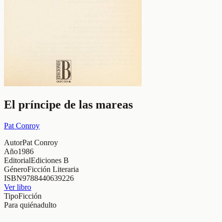
El príncipe de las mareas
Pat Conroy
Autor
Pat Conroy
Año
1986
Editorial
Ediciones B
Género
Ficción Literaria
ISBN
9788440639226
Ver libro
Tipo
Ficción
Para quién
adulto