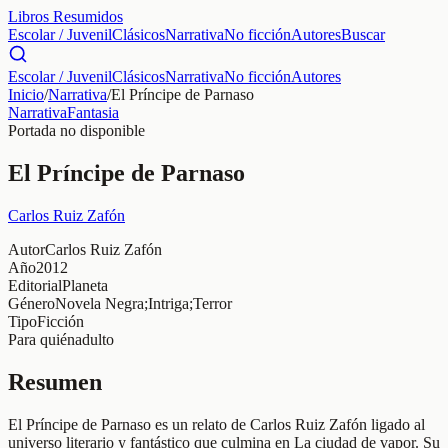
Libros Resumidos
Escolar / Juvenil
Clásicos
Narrativa
No ficción
Autores
Buscar
Escolar / Juvenil
Clásicos
Narrativa
No ficción
Autores
Inicio
/
Narrativa
/
El Príncipe de Parnaso
Narrativa
Fantasia
Portada no disponible
El Príncipe de Parnaso
Carlos Ruiz Zafón
Autor
Carlos Ruiz Zafón
Año
2012
Editorial
Planeta
Género
Novela Negra;Intriga;Terror
Tipo
Ficción
Para quién
adulto
Resumen
El Príncipe de Parnaso es un relato de Carlos Ruiz Zafón ligado al
universo literario y fantástico que culmina en La ciudad de vapor. Su