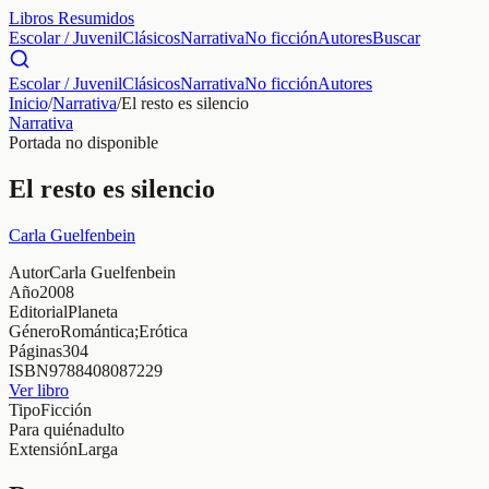
Libros Resumidos
Escolar / Juvenil
Clásicos
Narrativa
No ficción
Autores
Buscar
Escolar / Juvenil
Clásicos
Narrativa
No ficción
Autores
Inicio
/
Narrativa
/
El resto es silencio
Narrativa
Portada no disponible
El resto es silencio
Carla Guelfenbein
Autor
Carla Guelfenbein
Año
2008
Editorial
Planeta
Género
Romántica;Erótica
Páginas
304
ISBN
9788408087229
Ver libro
Tipo
Ficción
Para quién
adulto
Extensión
Larga