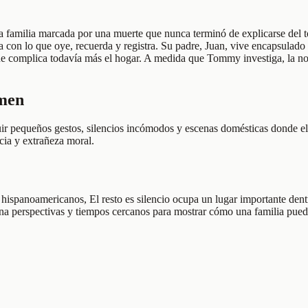
a familia marcada por una muerte que nunca terminó de explicarse del 
a con lo que oye, recuerda y registra. Su padre, Juan, vive encapsulado 
a que complica todavía más el hogar. A medida que Tommy investiga, la 
umen
guir pequeños gestos, silencios incómodos y escenas domésticas donde e
cia y extrañeza moral.
 hispanoamericanos, El resto es silencio ocupa un lugar importante dent
erna perspectivas y tiempos cercanos para mostrar cómo una familia pue