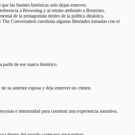
 que las fuentes históricas solo dejan entrever.
a referencia a Browning y al retrato atribuido a Bronzino.
ntal de la protagonista dentro de la política dinástica.
e The Conversation cuestiona algunas libertades tomadas con el
a partir de ese marco histórico.
 de su anterior esposa y deja entrever un crimen.
scenas e interioridad para construir una experiencia narrativa.
aza dentro del mundo cortesano renacentista.