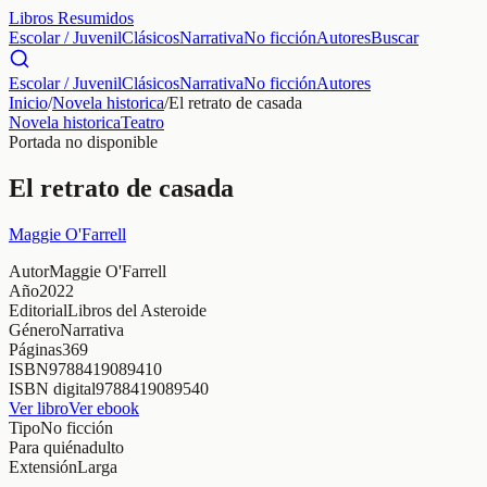
Libros Resumidos
Escolar / Juvenil
Clásicos
Narrativa
No ficción
Autores
Buscar
Escolar / Juvenil
Clásicos
Narrativa
No ficción
Autores
Inicio
/
Novela historica
/
El retrato de casada
Novela historica
Teatro
Portada no disponible
El retrato de casada
Maggie O'Farrell
Autor
Maggie O'Farrell
Año
2022
Editorial
Libros del Asteroide
Género
Narrativa
Páginas
369
ISBN
9788419089410
ISBN digital
9788419089540
Ver libro
Ver ebook
Tipo
No ficción
Para quién
adulto
Extensión
Larga