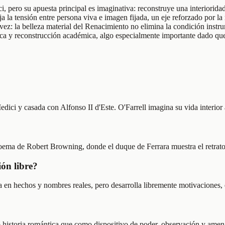
i, pero su apuesta principal es imaginativa: reconstruye una interioridad
aja la tensión entre persona viva e imagen fijada, un eje reforzado por l
ez: la belleza material del Renacimiento no elimina la condición instrume
rica y reconstrucción académica, algo especialmente importante dado qu
edici y casada con Alfonso II d'Este. O'Farrell imagina su vida interior 
 poema de Robert Browning, donde el duque de Ferrara muestra el retrato
ión libre?
a en hechos y nombres reales, pero desarrolla libremente motivaciones, e
historia romántica que como dispositivo de poder, observación y amen