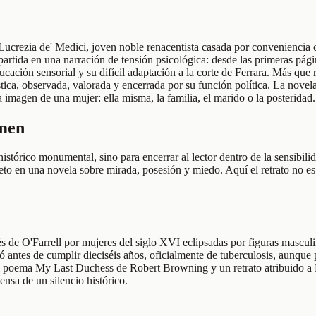
e Lucrezia de' Medici, joven noble renacentista casada por conveniencia
partida en una narración de tensión psicológica: desde las primeras pági
ducación sensorial y su difícil adaptación a la corte de Ferrara. Más qu
tica, observada, valorada y encerrada por su función política. La novela
 imagen de una mujer: ella misma, la familia, el marido o la posteridad.
umen
histórico monumental, sino para encerrar al lector dentro de la sensibil
ueto en una novela sobre mirada, posesión y miedo. Aquí el retrato no es 
s de O'Farrell por mujeres del siglo XVI eclipsadas por figuras masculi
antes de cumplir dieciséis años, oficialmente de tuberculosis, aunque pe
el poema My Last Duchess de Robert Browning y un retrato atribuido a B
nsa de un silencio histórico.