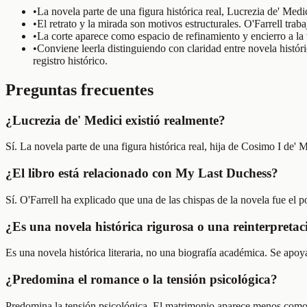
•
La novela parte de una figura histórica real, Lucrezia de' Medic
•
El retrato y la mirada son motivos estructurales. O'Farrell trab
•
La corte aparece como espacio de refinamiento y encierro a la v
•
Conviene leerla distinguiendo con claridad entre novela histó
registro histórico.
Preguntas frecuentes
¿Lucrezia de' Medici existió realmente?
Sí. La novela parte de una figura histórica real, hija de Cosimo I de' M
¿El libro está relacionado con My Last Duchess?
Sí. O'Farrell ha explicado que una de las chispas de la novela fue el
¿Es una novela histórica rigurosa o una reinterpretac
Es una novela histórica literaria, no una biografía académica. Se apoy
¿Predomina el romance o la tensión psicológica?
Predomina la tensión psicológica. El matrimonio aparece menos como 