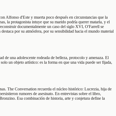
 con Alfonso d'Este y muerta poco después en circunstancias que la
nas, la protagonista intuye que su marido podría querer matarla, y el
e reconstruir documentalmente un caso del siglo XVI, O'Farrell se
 destaca por su atmósfera, por su sensibilidad hacia el mundo material
idad de una adolescente rodeada de belleza, protocolo y amenaza. El
solo un objeto artístico: es la forma en que una vida puede ser fijada,
nas. The Conversation recuerda el núcleo histórico: Lucrezia, hija de
rsistieron rumores de asesinato. En entrevistas sobre el libro,
ronzino. Esa combinación de historia, arte y conjetura define la