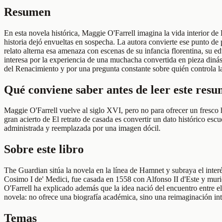
Resumen
En esta novela histórica, Maggie O'Farrell imagina la vida interior d
historia dejó envueltas en sospecha. La autora convierte ese punto de 
relato alterna esa amenaza con escenas de su infancia florentina, su e
interesa por la experiencia de una muchacha convertida en pieza dinás
del Renacimiento y por una pregunta constante sobre quién controla la
Qué conviene saber antes de leer este res
Maggie O'Farrell vuelve al siglo XVI, pero no para ofrecer un fresco 
gran acierto de El retrato de casada es convertir un dato histórico esc
administrada y reemplazada por una imagen dócil.
Sobre este libro
The Guardian sitúa la novela en la línea de Hamnet y subraya el interé
Cosimo I de' Medici, fue casada en 1558 con Alfonso II d'Este y murió 
O'Farrell ha explicado además que la idea nació del encuentro entre 
novela: no ofrece una biografía académica, sino una reimaginación inte
Temas