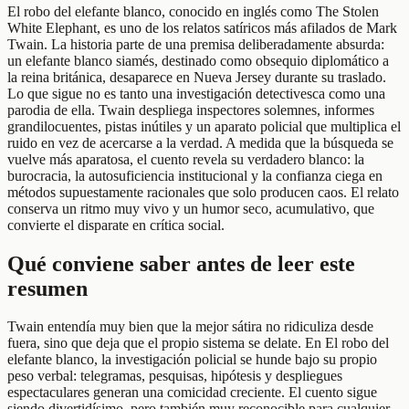
El robo del elefante blanco, conocido en inglés como The Stolen
White Elephant, es uno de los relatos satíricos más afilados de Mark
Twain. La historia parte de una premisa deliberadamente absurda:
un elefante blanco siamés, destinado como obsequio diplomático a
la reina británica, desaparece en Nueva Jersey durante su traslado.
Lo que sigue no es tanto una investigación detectivesca como una
parodia de ella. Twain despliega inspectores solemnes, informes
grandilocuentes, pistas inútiles y un aparato policial que multiplica el
ruido en vez de acercarse a la verdad. A medida que la búsqueda se
vuelve más aparatosa, el cuento revela su verdadero blanco: la
burocracia, la autosuficiencia institucional y la confianza ciega en
métodos supuestamente racionales que solo producen caos. El relato
conserva un ritmo muy vivo y un humor seco, acumulativo, que
convierte el disparate en crítica social.
Qué conviene saber antes de leer este
resumen
Twain entendía muy bien que la mejor sátira no ridiculiza desde
fuera, sino que deja que el propio sistema se delate. En El robo del
elefante blanco, la investigación policial se hunde bajo su propio
peso verbal: telegramas, pesquisas, hipótesis y despliegues
espectaculares generan una comicidad creciente. El cuento sigue
siendo divertidísimo, pero también muy reconocible para cualquier