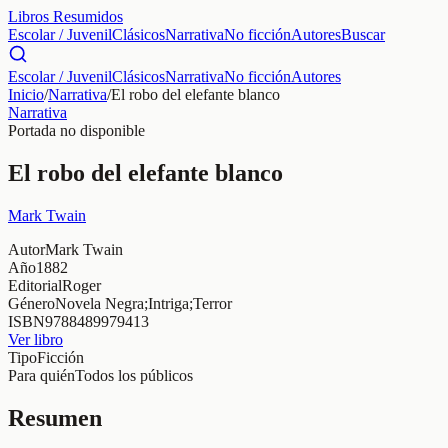
Libros Resumidos
Escolar / Juvenil
Clásicos
Narrativa
No ficción
Autores
Buscar
Escolar / Juvenil
Clásicos
Narrativa
No ficción
Autores
Inicio
/
Narrativa
/
El robo del elefante blanco
Narrativa
Portada no disponible
El robo del elefante blanco
Mark Twain
Autor
Mark Twain
Año
1882
Editorial
Roger
Género
Novela Negra;Intriga;Terror
ISBN
9788489979413
Ver libro
Tipo
Ficción
Para quién
Todos los públicos
Resumen