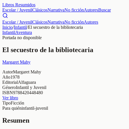
Libros Resumidos
Escolar / Juvenil
Clásicos
Narrativa
No ficción
Autores
Buscar
Escolar / Juvenil
Clásicos
Narrativa
No ficción
Autores
Inicio
/
Infantil
/
El secuestro de la bibliotecaria
Infantil
Aventura
Portada no disponible
El secuestro de la bibliotecaria
Margaret Mahy
Autor
Margaret Mahy
Año
1978
Editorial
Alfaguara
Género
Infantil y Juvenil
ISBN
9788420448480
Ver libro
Tipo
Ficción
Para quién
infantil-juvenil
Resumen