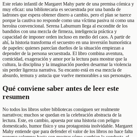
Este relato infantil de Margaret Mahy parte de una premisa cómica y
muy eficaz: una bibliotecaria es secuestrada por una banda de
ladrones que espera obtener dinero a cambio, pero el plan se tuerce
porque la cautiva no responde como una víctima pasiva ni como una
heroína convencional. Serena Laburnum llega al escondite de los
bandidos con una mezcla de firmeza, inteligencia práctica y
capacidad de imponer orden incluso en medio del caos. A partir de
ahí, la historia transforma el secuestro en una inversión humorística
de papeles: quienes parecían dueños de la situación empiezan a
depender de la persona secuestrada. El libro combina aventura,
comicidad, exageración y amor por la lectura para mostrar que la
cultura, la disciplina y la imaginación pueden desarmar la violencia
sin perder ligereza narrativa. Su encanto está en esa mezcla de
absurdo, ternura y astucia que vuelve memorables a sus personajes.
Qué conviene saber antes de leer este
resumen
No todos los libros sobre bibliotecas consiguen ser realmente
narrativos; muchos se quedan en la celebración abstracta de la
lectura. Este, en cambio, apuesta por una historia con peligro
domesticado, humor físico y una protagonista inolvidable. Margaret
Mahy entiende que para defender el valor de los libros no hace falta
ponerse solemne: basta con mostrar cómo cambian la conducta, el