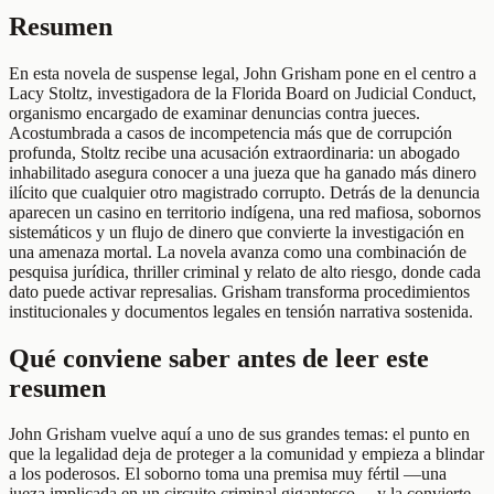
Resumen
En esta novela de suspense legal, John Grisham pone en el centro a
Lacy Stoltz, investigadora de la Florida Board on Judicial Conduct,
organismo encargado de examinar denuncias contra jueces.
Acostumbrada a casos de incompetencia más que de corrupción
profunda, Stoltz recibe una acusación extraordinaria: un abogado
inhabilitado asegura conocer a una jueza que ha ganado más dinero
ilícito que cualquier otro magistrado corrupto. Detrás de la denuncia
aparecen un casino en territorio indígena, una red mafiosa, sobornos
sistemáticos y un flujo de dinero que convierte la investigación en
una amenaza mortal. La novela avanza como una combinación de
pesquisa jurídica, thriller criminal y relato de alto riesgo, donde cada
dato puede activar represalias. Grisham transforma procedimientos
institucionales y documentos legales en tensión narrativa sostenida.
Qué conviene saber antes de leer este
resumen
John Grisham vuelve aquí a uno de sus grandes temas: el punto en
que la legalidad deja de proteger a la comunidad y empieza a blindar
a los poderosos. El soborno toma una premisa muy fértil —una
jueza implicada en un circuito criminal gigantesco— y la convierte