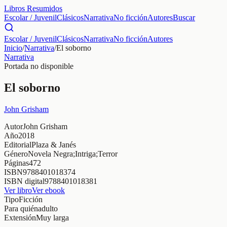
Libros Resumidos
Escolar / Juvenil
Clásicos
Narrativa
No ficción
Autores
Buscar
Escolar / Juvenil
Clásicos
Narrativa
No ficción
Autores
Inicio
/
Narrativa
/
El soborno
Narrativa
Portada no disponible
El soborno
John Grisham
Autor
John Grisham
Año
2018
Editorial
Plaza & Janés
Género
Novela Negra;Intriga;Terror
Páginas
472
ISBN
9788401018374
ISBN digital
9788401018381
Ver libro
Ver ebook
Tipo
Ficción
Para quién
adulto
Extensión
Muy larga