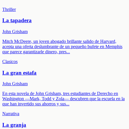
Thriller
La tapadera
John Grisham
Mitch McDeere, un joven abogado brillante salido de Harvard,
acepta una oferta deslumbrante de un pequeño bufete en Memphis
que parece garantizarle dinero, pres
...
Clasicos
La gran estafa
John Grisham
En esta novela de John Grisham, tres estudiantes de Derecho en
Washington —Mark, Todd y Zola— descubren que la escuela en la
que han invertido sus ahorros y sus
...
Narrativa
La granja