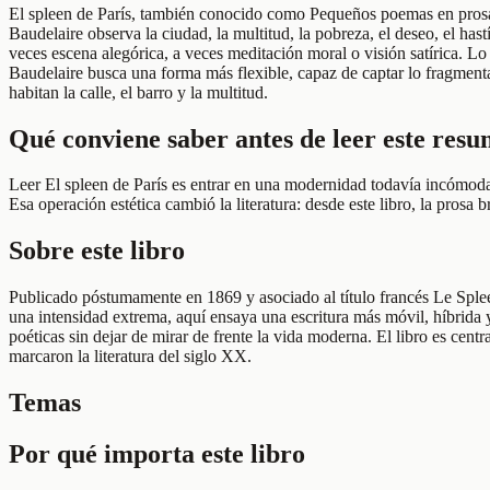
El spleen de París, también conocido como Pequeños poemas en prosa, e
Baudelaire observa la ciudad, la multitud, la pobreza, el deseo, el ha
veces escena alegórica, a veces meditación moral o visión satírica. Lo 
Baudelaire busca una forma más flexible, capaz de captar lo fragmentari
habitan la calle, el barro y la multitud.
Qué conviene saber antes de leer este res
Leer El spleen de París es entrar en una modernidad todavía incómoda.
Esa operación estética cambió la literatura: desde este libro, la prosa 
Sobre este libro
Publicado póstumamente en 1869 y asociado al título francés Le Spleen
una intensidad extrema, aquí ensaya una escritura más móvil, híbrida 
poéticas sin dejar de mirar de frente la vida moderna. El libro es cent
marcaron la literatura del siglo XX.
Temas
Por qué importa este libro