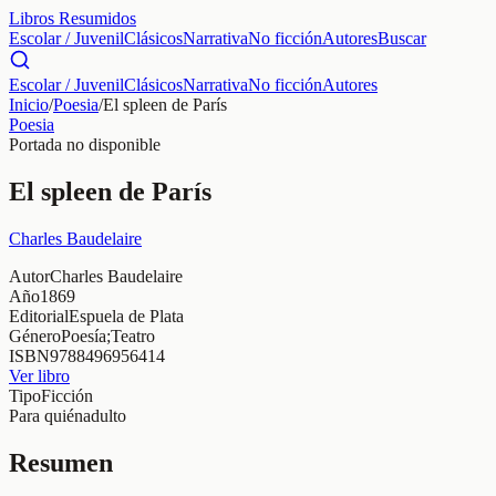
Libros Resumidos
Escolar / Juvenil
Clásicos
Narrativa
No ficción
Autores
Buscar
Escolar / Juvenil
Clásicos
Narrativa
No ficción
Autores
Inicio
/
Poesia
/
El spleen de París
Poesia
Portada no disponible
El spleen de París
Charles Baudelaire
Autor
Charles Baudelaire
Año
1869
Editorial
Espuela de Plata
Género
Poesía;Teatro
ISBN
9788496956414
Ver libro
Tipo
Ficción
Para quién
adulto
Resumen