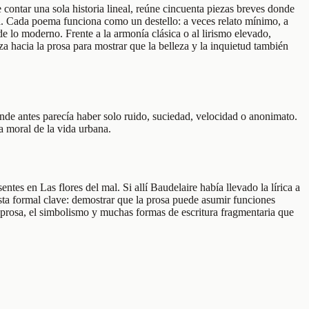
contar una sola historia lineal, reúne cincuenta piezas breves donde
bana. Cada poema funciona como un destello: a veces relato mínimo, a
de lo moderno. Frente a la armonía clásica o al lirismo elevado,
za hacia la prosa para mostrar que la belleza y la inquietud también
onde antes parecía haber solo ruido, suciedad, velocidad o anonimato.
ía moral de la vida urbana.
es en Las flores del mal. Si allí Baudelaire había llevado la lírica a
sta formal clave: demostrar que la prosa puede asumir funciones
 en prosa, el simbolismo y muchas formas de escritura fragmentaria que