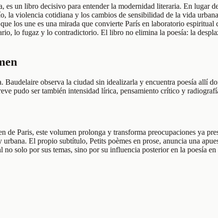
s un libro decisivo para entender la modernidad literaria. En lugar de 
stío, la violencia cotidiana y los cambios de sensibilidad de la vida ur
que los une es una mirada que convierte París en laboratorio espiritual 
o, lo fugaz y lo contradictorio. El libro no elimina la poesía: la despla
umen
 Baudelaire observa la ciudad sin idealizarla y encuentra poesía allí d
breve pudo ser también intensidad lírica, pensamiento crítico y radiograf
 de Paris, este volumen prolonga y transforma preocupaciones ya present
y urbana. El propio subtítulo, Petits poèmes en prose, anuncia una apue
ral no solo por sus temas, sino por su influencia posterior en la poesía