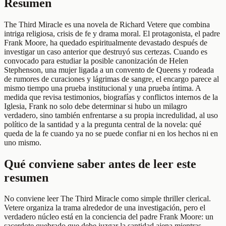
Resumen
The Third Miracle es una novela de Richard Vetere que combina
intriga religiosa, crisis de fe y drama moral. El protagonista, el padre
Frank Moore, ha quedado espiritualmente devastado después de
investigar un caso anterior que destruyó sus certezas. Cuando es
convocado para estudiar la posible canonización de Helen
Stephenson, una mujer ligada a un convento de Queens y rodeada
de rumores de curaciones y lágrimas de sangre, el encargo parece al
mismo tiempo una prueba institucional y una prueba íntima. A
medida que revisa testimonios, biografías y conflictos internos de la
Iglesia, Frank no solo debe determinar si hubo un milagro
verdadero, sino también enfrentarse a su propia incredulidad, al uso
político de la santidad y a la pregunta central de la novela: qué
queda de la fe cuando ya no se puede confiar ni en los hechos ni en
uno mismo.
Qué conviene saber antes de leer este
resumen
No conviene leer The Third Miracle como simple thriller clerical.
Vetere organiza la trama alrededor de una investigación, pero el
verdadero núcleo está en la conciencia del padre Frank Moore: un
sacerdote quebrado que debe juzgar la santidad ajena mientras