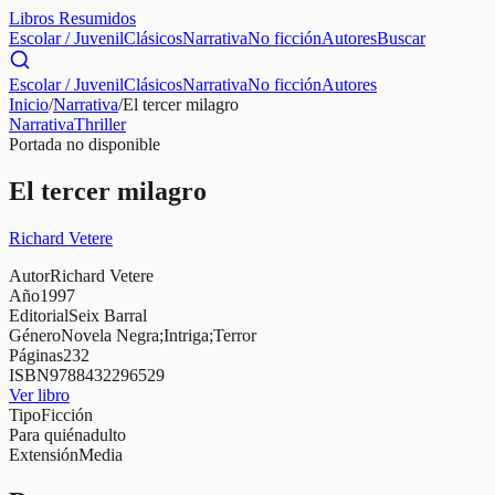
Libros Resumidos
Escolar / Juvenil
Clásicos
Narrativa
No ficción
Autores
Buscar
Escolar / Juvenil
Clásicos
Narrativa
No ficción
Autores
Inicio
/
Narrativa
/
El tercer milagro
Narrativa
Thriller
Portada no disponible
El tercer milagro
Richard Vetere
Autor
Richard Vetere
Año
1997
Editorial
Seix Barral
Género
Novela Negra;Intriga;Terror
Páginas
232
ISBN
9788432296529
Ver libro
Tipo
Ficción
Para quién
adulto
Extensión
Media