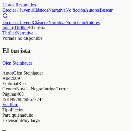
Libros Resumidos
Escolar / Juvenil
Clásicos
Narrativa
No ficción
Autores
Buscar
Escolar / Juvenil
Clásicos
Narrativa
No ficción
Autores
Inicio
/
Thriller
/
El turista
Thriller
Narrativa
Portada no disponible
El turista
Olen Steinhauer
Autor
Olen Steinhauer
Año
2009
Editorial
Rba
Género
Novela Negra;Intriga;Terror
Páginas
408
ISBN
9788498677744
Ver libro
Tipo
Ficción
Para quién
adulto
Extensión
Muy larga