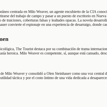
ráneo centrada en Milo Weaver, un agente encubierto de la CIA conocido
etirarse del trabajo de campo y pasar a un puesto de escritorio en Nueva
de traiciones, coberturas falsas y lealtades opacas. La novela desarrol
inhauer convierte el espionaje en una experiencia de desarraigo, donde 
umen
icológica, The Tourist destaca por su combinación de trama internaciona
fantasía heroica. Milo Weaver es competente, sí, aunque está cansado, d
e Milo Weaver y consolidó a Olen Steinhauer como una voz central del t
utilidad táctica y por el costo íntimo de una vida dedicada a desaparece