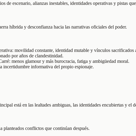
bios de escenario, alianzas inestables, identidades operativas y pistas q
rra híbrida y desconfianza hacia las narrativas oficiales del poder.
ativa: movilidad constante, identidad mutable y vínculos sacrificados a
onado por años de clandestinidad.
Carré: menos glamour y más burocracia, fatiga y ambigüedad moral.
la incertidumbre informativa del propio espionaje.
incipal está en las lealtades ambiguas, las identidades encubiertas y el 
ja planteados conflictos que continúan después.