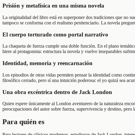
Prisión y metafísica en una misma novela
La originalidad del libro está en superponer dos tradiciones que no sue
tampoco se conforma con el realismo penitenciario. La novela pregunta
El cuerpo torturado como portal narrativo
La chaqueta de fuerza cumple una doble función. En el plano temático, 
hiere al protagonista: estructura la novela y vuelve inseparables sufrim
Identidad, memoria y reencarnación
Los episodios de otras vidas permiten pensar la identidad como contin
filosófico cerrado, pero sí una intuición poderosa: el yo quizá sea ac
Una obra excéntrica dentro de Jack London
Quien espere únicamente al London aventurero de la naturaleza encontr
preocupaciones del autor sobre fuerza, supervivencia y destino, pero la
Para quién es
Para lectores de clásicos modernos, estudiosos de Jack London, interes