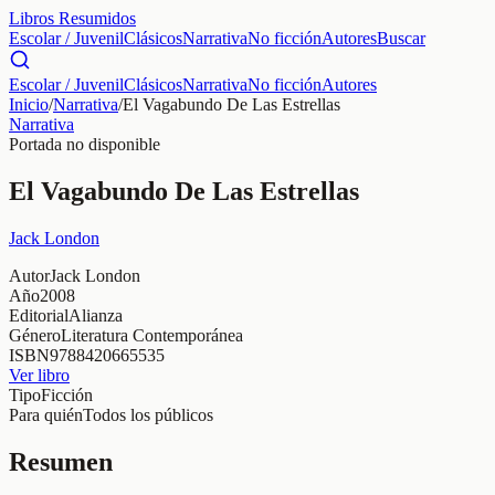
Libros Resumidos
Escolar / Juvenil
Clásicos
Narrativa
No ficción
Autores
Buscar
Escolar / Juvenil
Clásicos
Narrativa
No ficción
Autores
Inicio
/
Narrativa
/
El Vagabundo De Las Estrellas
Narrativa
Portada no disponible
El Vagabundo De Las Estrellas
Jack London
Autor
Jack London
Año
2008
Editorial
Alianza
Género
Literatura Contemporánea
ISBN
9788420665535
Ver libro
Tipo
Ficción
Para quién
Todos los públicos
Resumen