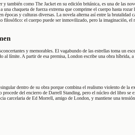
r y también como The Jacket en su edición británica, es una de las no
una chaqueta de fuerza extrema que comprime el cuerpo hasta rozar la as
 en épocas y culturas diversas. La novela alterna así entre la brutalidad
o filosófico: el cuerpo puede ser inmovilizado, pero la imaginación, el
umen
sconcertantes y memorables. El vagabundo de las estrellas toma un esce
al límite. A partir de esa premisa, London escribe una obra híbrida, a l
ingular dentro de su obra porque combina el realismo violento de la exp
 procede del encierro de Darrell Standing, pero el núcleo del libro se 
riencia carcelaria de Ed Morrell, amigo de London, y mantiene una tensió