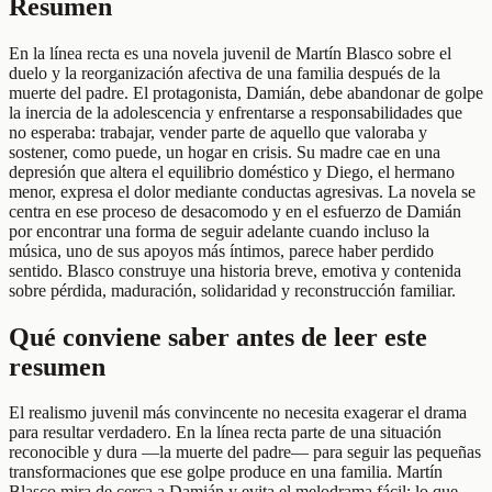
Resumen
En la línea recta es una novela juvenil de Martín Blasco sobre el
duelo y la reorganización afectiva de una familia después de la
muerte del padre. El protagonista, Damián, debe abandonar de golpe
la inercia de la adolescencia y enfrentarse a responsabilidades que
no esperaba: trabajar, vender parte de aquello que valoraba y
sostener, como puede, un hogar en crisis. Su madre cae en una
depresión que altera el equilibrio doméstico y Diego, el hermano
menor, expresa el dolor mediante conductas agresivas. La novela se
centra en ese proceso de desacomodo y en el esfuerzo de Damián
por encontrar una forma de seguir adelante cuando incluso la
música, uno de sus apoyos más íntimos, parece haber perdido
sentido. Blasco construye una historia breve, emotiva y contenida
sobre pérdida, maduración, solidaridad y reconstrucción familiar.
Qué conviene saber antes de leer este
resumen
El realismo juvenil más convincente no necesita exagerar el drama
para resultar verdadero. En la línea recta parte de una situación
reconocible y dura —la muerte del padre— para seguir las pequeñas
transformaciones que ese golpe produce en una familia. Martín
Blasco mira de cerca a Damián y evita el melodrama fácil: lo que