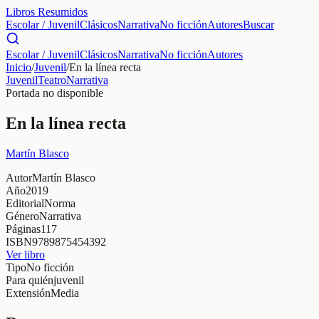
Libros Resumidos
Escolar / Juvenil
Clásicos
Narrativa
No ficción
Autores
Buscar
Escolar / Juvenil
Clásicos
Narrativa
No ficción
Autores
Inicio
/
Juvenil
/
En la línea recta
Juvenil
Teatro
Narrativa
Portada no disponible
En la línea recta
Martín Blasco
Autor
Martín Blasco
Año
2019
Editorial
Norma
Género
Narrativa
Páginas
117
ISBN
9789875454392
Ver libro
Tipo
No ficción
Para quién
juvenil
Extensión
Media