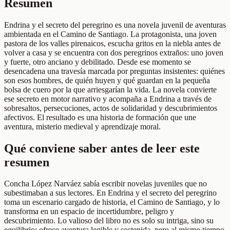
Resumen
Endrina y el secreto del peregrino es una novela juvenil de aventuras
ambientada en el Camino de Santiago. La protagonista, una joven
pastora de los valles pirenaicos, escucha gritos en la niebla antes de
volver a casa y se encuentra con dos peregrinos extraños: uno joven
y fuerte, otro anciano y debilitado. Desde ese momento se
desencadena una travesía marcada por preguntas insistentes: quiénes
son esos hombres, de quién huyen y qué guardan en la pequeña
bolsa de cuero por la que arriesgarían la vida. La novela convierte
ese secreto en motor narrativo y acompaña a Endrina a través de
sobresaltos, persecuciones, actos de solidaridad y descubrimientos
afectivos. El resultado es una historia de formación que une
aventura, misterio medieval y aprendizaje moral.
Qué conviene saber antes de leer este
resumen
Concha López Narváez sabía escribir novelas juveniles que no
subestimaban a sus lectores. En Endrina y el secreto del peregrino
toma un escenario cargado de historia, el Camino de Santiago, y lo
transforma en un espacio de incertidumbre, peligro y
descubrimiento. Lo valioso del libro no es solo su intriga, sino su
equilibrio: ofrece aventura legible y sostenida, pero al mismo tiempo