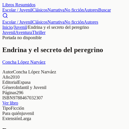
Libros Resumidos
Escolar / Juvenil
Clásicos
Narrativa
No ficción
Autores
Buscar
Escolar / Juvenil
Clásicos
Narrativa
No ficción
Autores
Inicio
/
Juvenil
/
Endrina y el secreto del peregrino
Juvenil
Aventura
Thriller
Portada no disponible
Endrina y el secreto del peregrino
Concha López Narváez
Autor
Concha López Narváez
Año
2010
Editorial
Espasa
Género
Infantil y Juvenil
Páginas
296
ISBN
9788467032307
Ver libro
Tipo
Ficción
Para quién
juvenil
Extensión
Larga