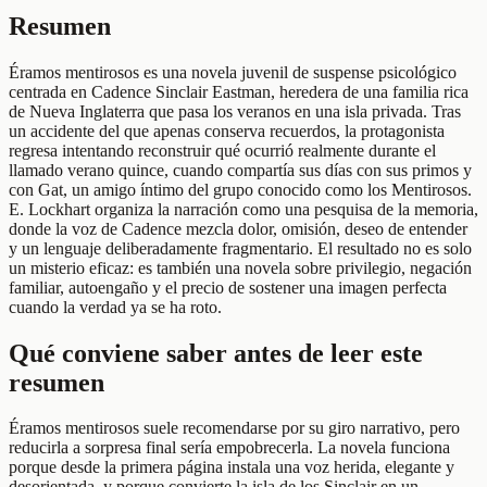
Resumen
Éramos mentirosos es una novela juvenil de suspense psicológico
centrada en Cadence Sinclair Eastman, heredera de una familia rica
de Nueva Inglaterra que pasa los veranos en una isla privada. Tras
un accidente del que apenas conserva recuerdos, la protagonista
regresa intentando reconstruir qué ocurrió realmente durante el
llamado verano quince, cuando compartía sus días con sus primos y
con Gat, un amigo íntimo del grupo conocido como los Mentirosos.
E. Lockhart organiza la narración como una pesquisa de la memoria,
donde la voz de Cadence mezcla dolor, omisión, deseo de entender
y un lenguaje deliberadamente fragmentario. El resultado no es solo
un misterio eficaz: es también una novela sobre privilegio, negación
familiar, autoengaño y el precio de sostener una imagen perfecta
cuando la verdad ya se ha roto.
Qué conviene saber antes de leer este
resumen
Éramos mentirosos suele recomendarse por su giro narrativo, pero
reducirla a sorpresa final sería empobrecerla. La novela funciona
porque desde la primera página instala una voz herida, elegante y
desorientada, y porque convierte la isla de los Sinclair en un