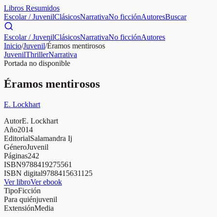
Libros Resumidos
Escolar / Juvenil
Clásicos
Narrativa
No ficción
Autores
Buscar
Escolar / Juvenil
Clásicos
Narrativa
No ficción
Autores
Inicio
/
Juvenil
/
Éramos mentirosos
Juvenil
Thriller
Narrativa
Portada no disponible
Éramos mentirosos
E. Lockhart
Autor
E. Lockhart
Año
2014
Editorial
Salamandra Ij
Género
Juvenil
Páginas
242
ISBN
9788419275561
ISBN digital
9788415631125
Ver libro
Ver ebook
Tipo
Ficción
Para quién
juvenil
Extensión
Media