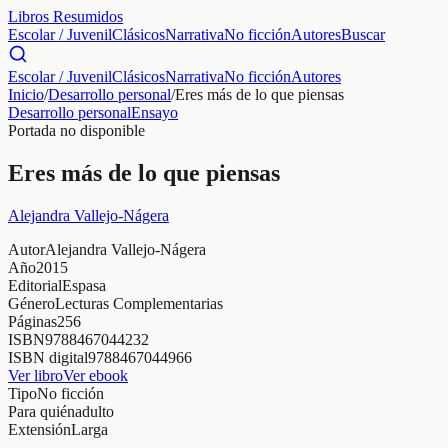
Libros Resumidos
Escolar / Juvenil
Clásicos
Narrativa
No ficción
Autores
Buscar
Escolar / Juvenil
Clásicos
Narrativa
No ficción
Autores
Inicio
/
Desarrollo personal
/
Eres más de lo que piensas
Desarrollo personal
Ensayo
Portada no disponible
Eres más de lo que piensas
Alejandra Vallejo-Nágera
Autor
Alejandra Vallejo-Nágera
Año
2015
Editorial
Espasa
Género
Lecturas Complementarias
Páginas
256
ISBN
9788467044232
ISBN digital
9788467044966
Ver libro
Ver ebook
Tipo
No ficción
Para quién
adulto
Extensión
Larga