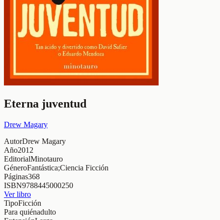
Eterna juventud
Drew Magary
Autor
Drew Magary
Año
2012
Editorial
Minotauro
Género
Fantástica;Ciencia Ficción
Páginas
368
ISBN
9788445000250
Ver libro
Tipo
Ficción
Para quién
adulto