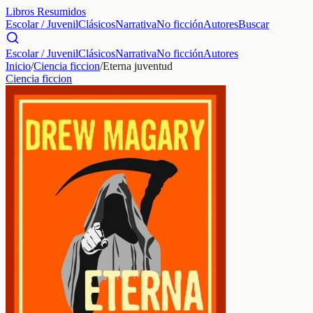
Libros Resumidos
Escolar / Juvenil
Clásicos
Narrativa
No ficción
Autores
Buscar
Escolar / Juvenil
Clásicos
Narrativa
No ficción
Autores
Inicio
/
Ciencia ficcion
/
Eterna juventud
Ciencia ficcion