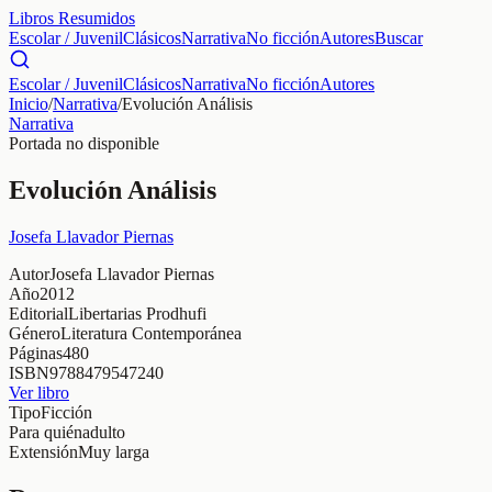
Libros Resumidos
Escolar / Juvenil
Clásicos
Narrativa
No ficción
Autores
Buscar
Escolar / Juvenil
Clásicos
Narrativa
No ficción
Autores
Inicio
/
Narrativa
/
Evolución Análisis
Narrativa
Portada no disponible
Evolución Análisis
Josefa Llavador Piernas
Autor
Josefa Llavador Piernas
Año
2012
Editorial
Libertarias Prodhufi
Género
Literatura Contemporánea
Páginas
480
ISBN
9788479547240
Ver libro
Tipo
Ficción
Para quién
adulto
Extensión
Muy larga