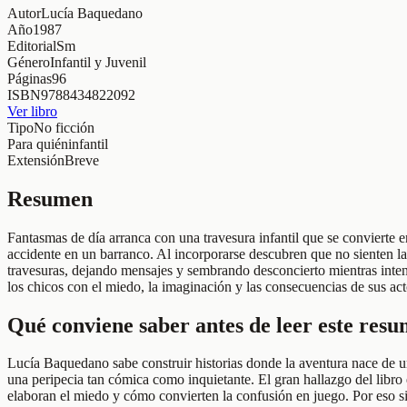
Autor
Lucía Baquedano
Año
1987
Editorial
Sm
Género
Infantil y Juvenil
Páginas
96
ISBN
9788434822092
Ver libro
Tipo
No ficción
Para quién
infantil
Extensión
Breve
Resumen
Fantasmas de día arranca con una travesura infantil que se convierte e
accidente en un barranco. Al incorporarse descubren que no sienten la
travesuras, dejando mensajes y sembrando desconcierto mientras inte
los chicos con el miedo, la imaginación y las consecuencias de sus acto
Qué conviene saber antes de leer este res
Lucía Baquedano sabe construir historias donde la aventura nace de un
una peripecia tan cómica como inquietante. El gran hallazgo del libr
elaboran el miedo y cómo convierten la confusión en juego. Por eso si