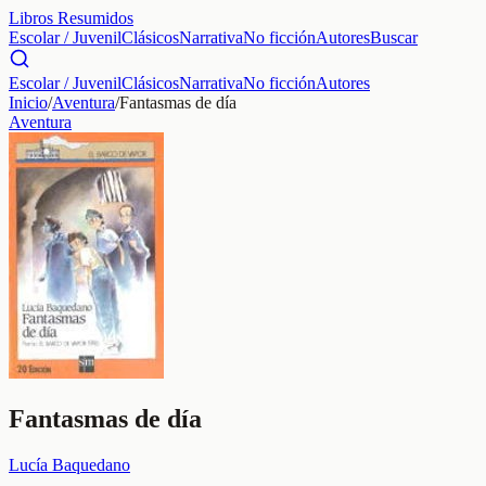
Libros Resumidos
Escolar / Juvenil
Clásicos
Narrativa
No ficción
Autores
Buscar
Escolar / Juvenil
Clásicos
Narrativa
No ficción
Autores
Inicio
/
Aventura
/
Fantasmas de día
Aventura
Fantasmas de día
Lucía Baquedano