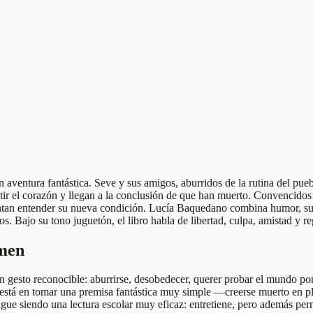
n aventura fantástica. Seve y sus amigos, aburridos de la rutina del pueb
tir el corazón y llegan a la conclusión de que han muerto. Convencidos
ntan entender su nueva condición. Lucía Baquedano combina humor, susp
s. Bajo su tono juguetón, el libro habla de libertad, culpa, amistad y reg
umen
 gesto reconocible: aburrirse, desobedecer, querer probar el mundo por
o está en tomar una premisa fantástica muy simple —creerse muerto en 
gue siendo una lectura escolar muy eficaz: entretiene, pero además perm