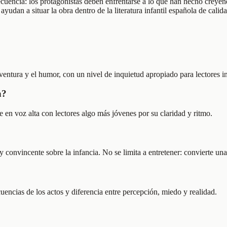
ecuencia: los protagonistas deben enfrentarse a lo que han hecho creyén
dan a situar la obra dentro de la literatura infantil española de calida
entura y el humor, con un nivel de inquietud apropiado para lectores in
a?
en voz alta con lectores algo más jóvenes por su claridad y ritmo.
onvincente sobre la infancia. No se limita a entretener: convierte una
secuencias de los actos y diferencia entre percepción, miedo y realidad.