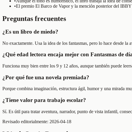
•
Aunque el tono es humorístico, el libro trabaja la idea de cons
•
El premio El Barco de Vapor y la mención posterior del IBBY ayu
Preguntas frecuentes
¿Es un libro de miedo?
No exactamente. Usa la idea de los fantasmas, pero lo hace desde la av
¿Qué edad lectora encaja mejor con Fantasmas de dí
Funciona muy bien entre los 9 y 12 años, aunque también puede leerse 
¿Por qué fue una novela premiada?
Porque combina imaginación, estructura ágil, humor y una mirada muy c
¿Tiene valor para trabajo escolar?
Sí. Es útil para tratar aventura, narrador, punto de vista infantil, con
Revisado editorialmente:
2026-04-18