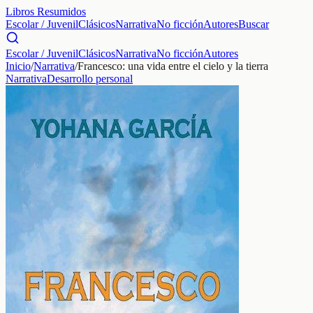
Libros Resumidos
Escolar / Juvenil
Clásicos
Narrativa
No ficción
Autores
Buscar
Escolar / Juvenil
Clásicos
Narrativa
No ficción
Autores
Inicio
/
Narrativa
/
Francesco: una vida entre el cielo y la tierra
Narrativa
Desarrollo personal