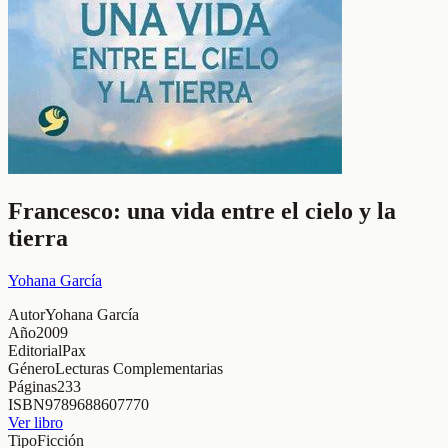
Francesco: una vida entre el cielo y la
tierra
Yohana García
Autor
Yohana García
Año
2009
Editorial
Pax
Género
Lecturas Complementarias
Páginas
233
ISBN
9789688607770
Ver libro
Tipo
Ficción