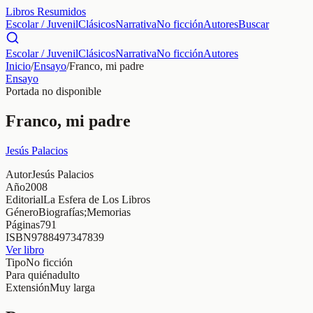
Libros Resumidos
Escolar / Juvenil
Clásicos
Narrativa
No ficción
Autores
Buscar
Escolar / Juvenil
Clásicos
Narrativa
No ficción
Autores
Inicio
/
Ensayo
/
Franco, mi padre
Ensayo
Portada no disponible
Franco, mi padre
Jesús Palacios
Autor
Jesús Palacios
Año
2008
Editorial
La Esfera de Los Libros
Género
Biografías;Memorias
Páginas
791
ISBN
9788497347839
Ver libro
Tipo
No ficción
Para quién
adulto
Extensión
Muy larga