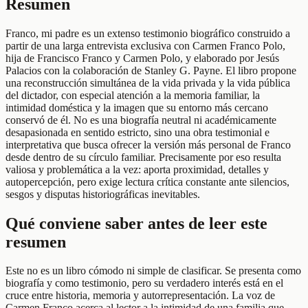
Resumen
Franco, mi padre es un extenso testimonio biográfico construido a
partir de una larga entrevista exclusiva con Carmen Franco Polo,
hija de Francisco Franco y Carmen Polo, y elaborado por Jesús
Palacios con la colaboración de Stanley G. Payne. El libro propone
una reconstrucción simultánea de la vida privada y la vida pública
del dictador, con especial atención a la memoria familiar, la
intimidad doméstica y la imagen que su entorno más cercano
conservó de él. No es una biografía neutral ni académicamente
desapasionada en sentido estricto, sino una obra testimonial e
interpretativa que busca ofrecer la versión más personal de Franco
desde dentro de su círculo familiar. Precisamente por eso resulta
valiosa y problemática a la vez: aporta proximidad, detalles y
autopercepción, pero exige lectura crítica constante ante silencios,
sesgos y disputas historiográficas inevitables.
Qué conviene saber antes de leer este
resumen
Este no es un libro cómodo ni simple de clasificar. Se presenta como
biografía y como testimonio, pero su verdadero interés está en el
cruce entre historia, memoria y autorrepresentación. La voz de
Carmen Franco acerca al lector a la intimidad de una familia que