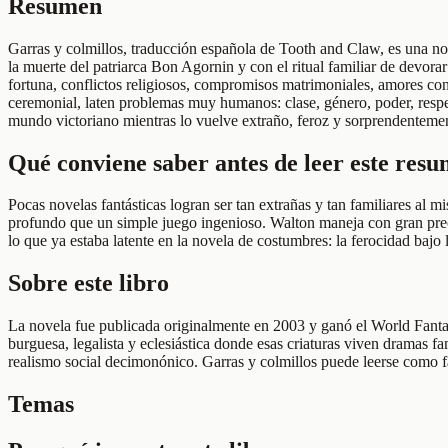
Resumen
Garras y colmillos, traducción española de Tooth and Claw, es una nov
la muerte del patriarca Bon Agornin y con el ritual familiar de devorar
fortuna, conflictos religiosos, compromisos matrimoniales, amores contr
ceremonial, laten problemas muy humanos: clase, género, poder, respet
mundo victoriano mientras lo vuelve extraño, feroz y sorprendentemen
Qué conviene saber antes de leer este res
Pocas novelas fantásticas logran ser tan extrañas y tan familiares al 
profundo que un simple juego ingenioso. Walton maneja con gran precis
lo que ya estaba latente en la novela de costumbres: la ferocidad bajo l
Sobre este libro
La novela fue publicada originalmente en 2003 y ganó el World Fanta
burguesa, legalista y eclesiástica donde esas criaturas viven dramas fa
realismo social decimonónico. Garras y colmillos puede leerse como fa
Temas