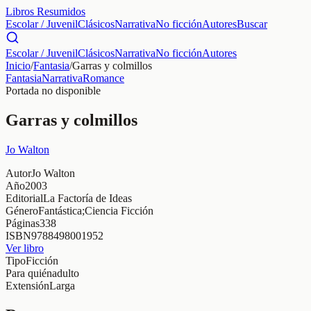
Libros Resumidos
Escolar / Juvenil
Clásicos
Narrativa
No ficción
Autores
Buscar
Escolar / Juvenil
Clásicos
Narrativa
No ficción
Autores
Inicio
/
Fantasia
/
Garras y colmillos
Fantasia
Narrativa
Romance
Portada no disponible
Garras y colmillos
Jo Walton
Autor
Jo Walton
Año
2003
Editorial
La Factoría de Ideas
Género
Fantástica;Ciencia Ficción
Páginas
338
ISBN
9788498001952
Ver libro
Tipo
Ficción
Para quién
adulto
Extensión
Larga