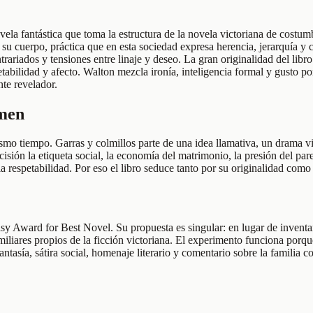
ela fantástica que toma la estructura de la novela victoriana de costu
 su cuerpo, práctica que en esta sociedad expresa herencia, jerarquía y c
ariados y tensiones entre linaje y deseo. La gran originalidad del libro
abilidad y afecto. Walton mezcla ironía, inteligencia formal y gusto po
te revelador.
umen
mismo tiempo. Garras y colmillos parte de una idea llamativa, un drama 
ión la etiqueta social, la economía del matrimonio, la presión del paren
a respetabilidad. Por eso el libro seduce tanto por su originalidad como po
sy Award for Best Novel. Su propuesta es singular: en lugar de invent
miliares propios de la ficción victoriana. El experimento funciona porqu
ntasía, sátira social, homenaje literario y comentario sobre la familia 