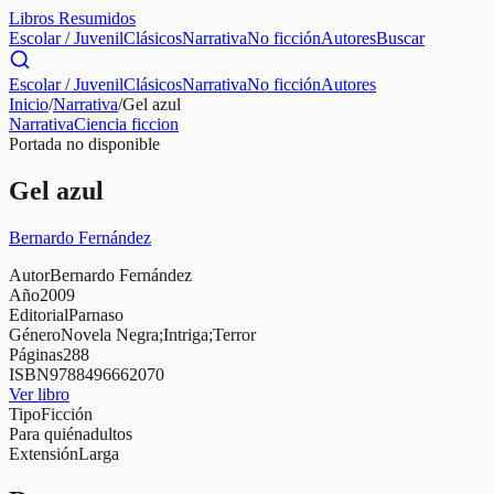
Libros Resumidos
Escolar / Juvenil
Clásicos
Narrativa
No ficción
Autores
Buscar
Escolar / Juvenil
Clásicos
Narrativa
No ficción
Autores
Inicio
/
Narrativa
/
Gel azul
Narrativa
Ciencia ficcion
Portada no disponible
Gel azul
Bernardo Fernández
Autor
Bernardo Fernández
Año
2009
Editorial
Parnaso
Género
Novela Negra;Intriga;Terror
Páginas
288
ISBN
9788496662070
Ver libro
Tipo
Ficción
Para quién
adultos
Extensión
Larga