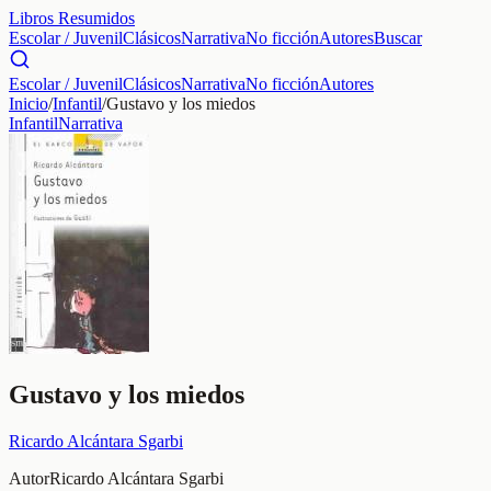
Libros Resumidos
Escolar / Juvenil
Clásicos
Narrativa
No ficción
Autores
Buscar
Escolar / Juvenil
Clásicos
Narrativa
No ficción
Autores
Inicio
/
Infantil
/
Gustavo y los miedos
Infantil
Narrativa
Gustavo y los miedos
Ricardo Alcántara Sgarbi
Autor
Ricardo Alcántara Sgarbi