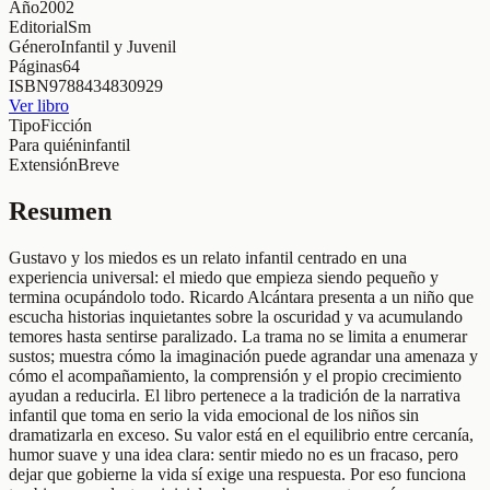
Año
2002
Editorial
Sm
Género
Infantil y Juvenil
Páginas
64
ISBN
9788434830929
Ver libro
Tipo
Ficción
Para quién
infantil
Extensión
Breve
Resumen
Gustavo y los miedos es un relato infantil centrado en una
experiencia universal: el miedo que empieza siendo pequeño y
termina ocupándolo todo. Ricardo Alcántara presenta a un niño que
escucha historias inquietantes sobre la oscuridad y va acumulando
temores hasta sentirse paralizado. La trama no se limita a enumerar
sustos; muestra cómo la imaginación puede agrandar una amenaza y
cómo el acompañamiento, la comprensión y el propio crecimiento
ayudan a reducirla. El libro pertenece a la tradición de la narrativa
infantil que toma en serio la vida emocional de los niños sin
dramatizarla en exceso. Su valor está en el equilibrio entre cercanía,
humor suave y una idea clara: sentir miedo no es un fracaso, pero
dejar que gobierne la vida sí exige una respuesta. Por eso funciona