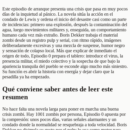
Este episodio de arranque presenta una crisis que pasa en muy pocos
días de la inquietud al pánico. La novela sitúa la acción en el
condado de Lewis y ordena el inicio del desastre casi como un parte
de incidencias: primero una explosión, después la contaminación del
agua, luego movimientos militares y, enseguida, un comportamiento
humano cada vez más extraño. Boris Dekker trabaja el material
zombi desde un registro pulp y serial, con ritmo rápido, imágenes
deliberadamente excesivas y una mezcla de suspense, humor negro
y sensación de colapso local. Más que explicar de inmediato el
origen de todo, Episodio 0 prepara el tablero: introduce el virus, la
presencia militar, el miedo colectivo y la sospecha de que bajo la
apariencia tranquila del pueblo se esconde algo mucho más siniestro.
Su función es abrir la historia con energía y dejar claro que la
pesadilla ya ha empezado.
Qué conviene saber antes de leer este
resumen
No hace falta una novela larga para poner en marcha una buena
crisis zombi. Hay 1001 zombis por persona, Episodio 0 apuesta por
la compresión: unos pocos días, varias señales alarmantes y un
condado donde la normalidad se resquebraja a toda velocidad. Boris
Dekker no disimula su gusto por el pulp; lo usa como motor para