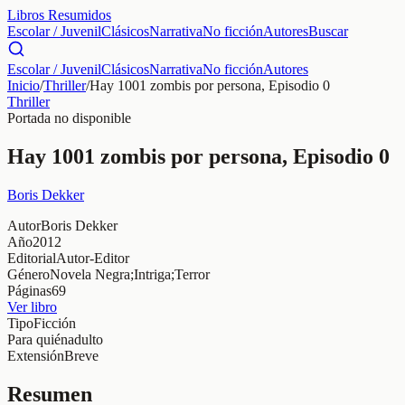
Libros Resumidos
Escolar / Juvenil
Clásicos
Narrativa
No ficción
Autores
Buscar
Escolar / Juvenil
Clásicos
Narrativa
No ficción
Autores
Inicio
/
Thriller
/
Hay 1001 zombis por persona, Episodio 0
Thriller
Portada no disponible
Hay 1001 zombis por persona, Episodio 0
Boris Dekker
Autor
Boris Dekker
Año
2012
Editorial
Autor-Editor
Género
Novela Negra;Intriga;Terror
Páginas
69
Ver libro
Tipo
Ficción
Para quién
adulto
Extensión
Breve
Resumen