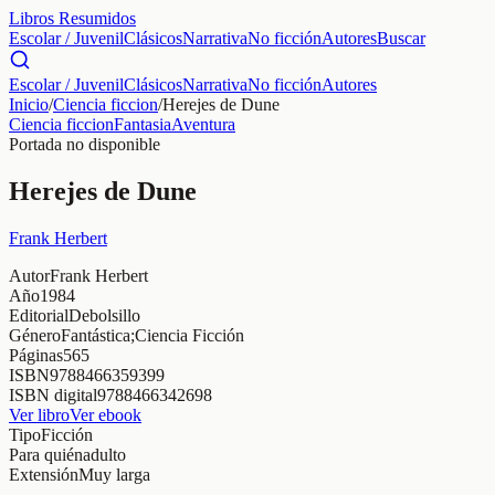
Libros Resumidos
Escolar / Juvenil
Clásicos
Narrativa
No ficción
Autores
Buscar
Escolar / Juvenil
Clásicos
Narrativa
No ficción
Autores
Inicio
/
Ciencia ficcion
/
Herejes de Dune
Ciencia ficcion
Fantasia
Aventura
Portada no disponible
Herejes de Dune
Frank Herbert
Autor
Frank Herbert
Año
1984
Editorial
Debolsillo
Género
Fantástica;Ciencia Ficción
Páginas
565
ISBN
9788466359399
ISBN digital
9788466342698
Ver libro
Ver ebook
Tipo
Ficción
Para quién
adulto
Extensión
Muy larga