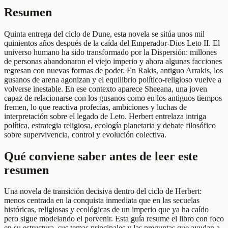
Resumen
Quinta entrega del ciclo de Dune, esta novela se sitúa unos mil
quinientos años después de la caída del Emperador-Dios Leto II. El
universo humano ha sido transformado por la Dispersión: millones
de personas abandonaron el viejo imperio y ahora algunas facciones
regresan con nuevas formas de poder. En Rakis, antiguo Arrakis, los
gusanos de arena agonizan y el equilibrio político-religioso vuelve a
volverse inestable. En ese contexto aparece Sheeana, una joven
capaz de relacionarse con los gusanos como en los antiguos tiempos
fremen, lo que reactiva profecías, ambiciones y luchas de
interpretación sobre el legado de Leto. Herbert entrelaza intriga
política, estrategia religiosa, ecología planetaria y debate filosófico
sobre supervivencia, control y evolución colectiva.
Qué conviene saber antes de leer este
resumen
Una novela de transición decisiva dentro del ciclo de Herbert:
menos centrada en la conquista inmediata que en las secuelas
históricas, religiosas y ecológicas de un imperio que ya ha caído
pero sigue modelando el porvenir. Esta guía resume el libro con foco
en su estructura, sus temas principales y las preguntas que ayudan a