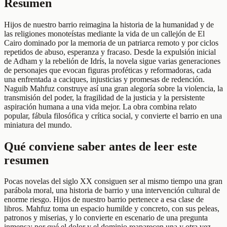
Resumen
Hijos de nuestro barrio reimagina la historia de la humanidad y de
las religiones monoteístas mediante la vida de un callejón de El
Cairo dominado por la memoria de un patriarca remoto y por ciclos
repetidos de abuso, esperanza y fracaso. Desde la expulsión inicial
de Adham y la rebelión de Idrís, la novela sigue varias generaciones
de personajes que evocan figuras proféticas y reformadoras, cada
una enfrentada a caciques, injusticias y promesas de redención.
Naguib Mahfuz construye así una gran alegoría sobre la violencia, la
transmisión del poder, la fragilidad de la justicia y la persistente
aspiración humana a una vida mejor. La obra combina relato
popular, fábula filosófica y crítica social, y convierte el barrio en una
miniatura del mundo.
Qué conviene saber antes de leer este
resumen
Pocas novelas del siglo XX consiguen ser al mismo tiempo una gran
parábola moral, una historia de barrio y una intervención cultural de
enorme riesgo. Hijos de nuestro barrio pertenece a esa clase de
libros. Mahfuz toma un espacio humilde y concreto, con sus peleas,
patronos y miserias, y lo convierte en escenario de una pregunta
inmensa: por qué el dolor y el dominio reaparecen una y otra vez