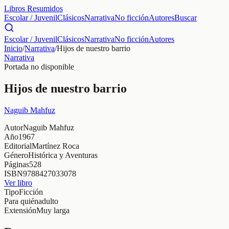
Libros Resumidos
Escolar / Juvenil
Clásicos
Narrativa
No ficción
Autores
Buscar
Escolar / Juvenil
Clásicos
Narrativa
No ficción
Autores
Inicio
/
Narrativa
/
Hijos de nuestro barrio
Narrativa
Portada no disponible
Hijos de nuestro barrio
Naguib Mahfuz
Autor
Naguib Mahfuz
Año
1967
Editorial
Martínez Roca
Género
Histórica y Aventuras
Páginas
528
ISBN
9788427033078
Ver libro
Tipo
Ficción
Para quién
adulto
Extensión
Muy larga