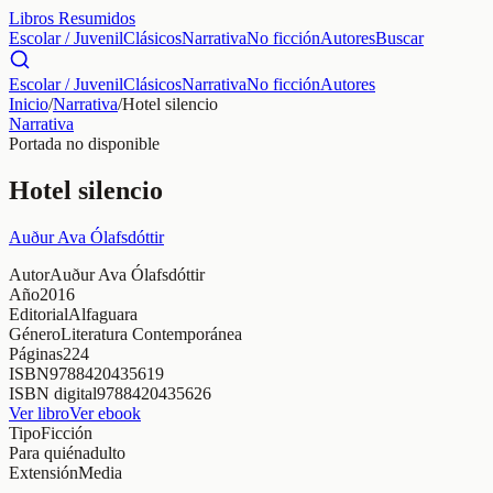
Libros Resumidos
Escolar / Juvenil
Clásicos
Narrativa
No ficción
Autores
Buscar
Escolar / Juvenil
Clásicos
Narrativa
No ficción
Autores
Inicio
/
Narrativa
/
Hotel silencio
Narrativa
Portada no disponible
Hotel silencio
Auður Ava Ólafsdóttir
Autor
Auður Ava Ólafsdóttir
Año
2016
Editorial
Alfaguara
Género
Literatura Contemporánea
Páginas
224
ISBN
9788420435619
ISBN digital
9788420435626
Ver libro
Ver ebook
Tipo
Ficción
Para quién
adulto
Extensión
Media