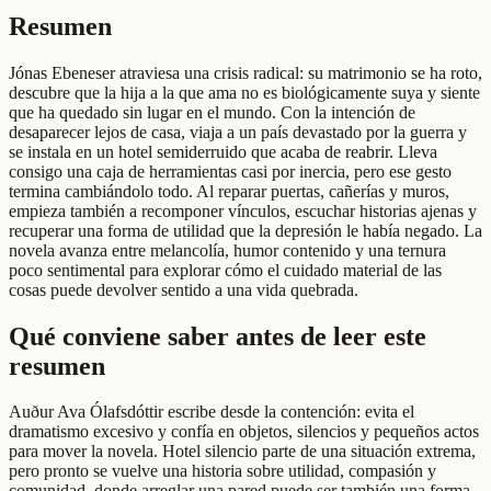
Resumen
Jónas Ebeneser atraviesa una crisis radical: su matrimonio se ha roto,
descubre que la hija a la que ama no es biológicamente suya y siente
que ha quedado sin lugar en el mundo. Con la intención de
desaparecer lejos de casa, viaja a un país devastado por la guerra y
se instala en un hotel semiderruido que acaba de reabrir. Lleva
consigo una caja de herramientas casi por inercia, pero ese gesto
termina cambiándolo todo. Al reparar puertas, cañerías y muros,
empieza también a recomponer vínculos, escuchar historias ajenas y
recuperar una forma de utilidad que la depresión le había negado. La
novela avanza entre melancolía, humor contenido y una ternura
poco sentimental para explorar cómo el cuidado material de las
cosas puede devolver sentido a una vida quebrada.
Qué conviene saber antes de leer este
resumen
Auður Ava Ólafsdóttir escribe desde la contención: evita el
dramatismo excesivo y confía en objetos, silencios y pequeños actos
para mover la novela. Hotel silencio parte de una situación extrema,
pero pronto se vuelve una historia sobre utilidad, compasión y
comunidad, donde arreglar una pared puede ser también una forma