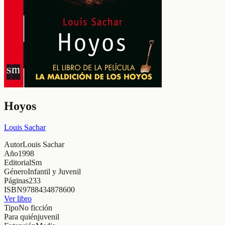
Hoyos
Louis Sachar
Autor
Louis Sachar
Año
1998
Editorial
Sm
Género
Infantil y Juvenil
Páginas
233
ISBN
9788434878600
Ver libro
Tipo
No ficción
Para quién
juvenil