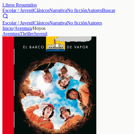
Libros Resumidos
Escolar / Juvenil
Clásicos
Narrativa
No ficción
Autores
Buscar
Escolar / Juvenil
Clásicos
Narrativa
No ficción
Autores
Inicio
/
Aventura
/
Hoyos
Aventura
Thriller
Juvenil