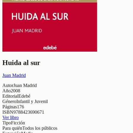
Huida al sur
Juan Madrid
Autor
Juan Madrid
Año
2008
Editorial
Edebé
Género
Infantil y Juvenil
Páginas
176
ISBN
9788423690671
Ver libro
Tipo
Ficción
Para quién
Todos los públicos