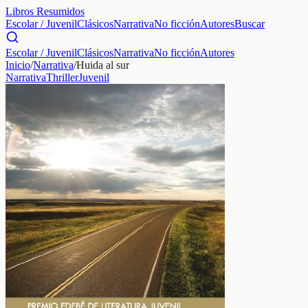
Libros Resumidos
Escolar / Juvenil
Clásicos
Narrativa
No ficción
Autores
Buscar
Escolar / Juvenil
Clásicos
Narrativa
No ficción
Autores
Inicio
/
Narrativa
/
Huida al sur
Narrativa
Thriller
Juvenil