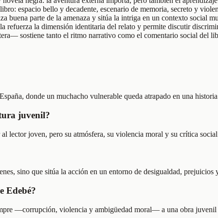
 novela negra: la aventura externa importa, pero también el aprendizaje 
libro: espacio bello y decadente, escenario de memoria, secreto y viol
iza buena parte de la amenaza y sitúa la intriga en un contexto social
refuerza la dimensión identitaria del relato y permite discutir discrimi
tera— sostiene tanto el ritmo narrativo como el comentario social del lib
e España, donde un muchacho vulnerable queda atrapado en una historia
ura juvenil?
lector joven, pero su atmósfera, su violencia moral y su crítica social
ímenes, sino que sitúa la acción en un entorno de desigualdad, prejuicios 
de Edebé?
empre —corrupción, violencia y ambigüedad moral— a una obra juvenil p