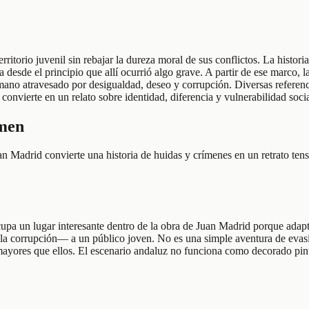
rritorio juvenil sin rebajar la dureza moral de sus conflictos. La histor
 desde el principio que allí ocurrió algo grave. A partir de ese marco, 
humano atravesado por desigualdad, deseo y corrupción. Diversas referen
convierte en un relato sobre identidad, diferencia y vulnerabilidad socia
umen
an Madrid convierte una historia de huidas y crímenes en un retrato tens
pa un lugar interesante dentro de la obra de Juan Madrid porque adapta
a corrupción— a un público joven. No es una simple aventura de evasión
mayores que ellos. El escenario andaluz no funciona como decorado pin