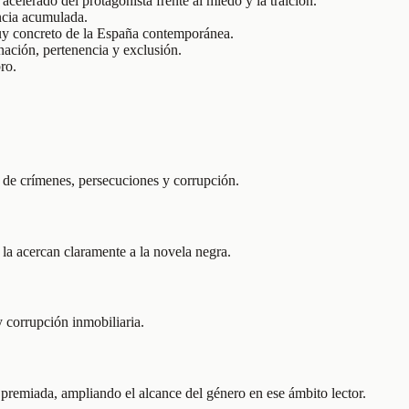
acelerado del protagonista frente al miedo y la traición.
encia acumulada.
 muy concreto de la España contemporánea.
nación, pertenencia y exclusión.
ro.
 de crímenes, persecuciones y corrupción.
 la acercan claramente a la novela negra.
y corrupción inmobiliaria.
remiada, ampliando el alcance del género en ese ámbito lector.