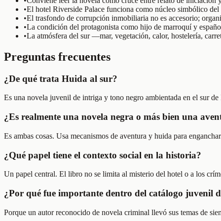
•
Conviene leer la novela como cruce entre relato de iniciación y
•
El hotel Riverside Palace funciona como núcleo simbólico del 
•
El trasfondo de corrupción inmobiliaria no es accesorio; organ
•
La condición del protagonista como hijo de marroquí y española 
•
La atmósfera del sur —mar, vegetación, calor, hostelería, carre
Preguntas frecuentes
¿De qué trata Huida al sur?
Es una novela juvenil de intriga y tono negro ambientada en el sur d
¿Es realmente una novela negra o más bien una avent
Es ambas cosas. Usa mecanismos de aventura y huida para enganchar al 
¿Qué papel tiene el contexto social en la historia?
Un papel central. El libro no se limita al misterio del hotel o a los cr
¿Por qué fue importante dentro del catálogo juvenil 
Porque un autor reconocido de novela criminal llevó sus temas de si