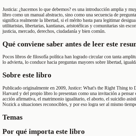
Justicia: ¿hacemos lo que debemos? es una introducción amplia y muy a
libro como un manual abstracto, sino como una secuencia de preguntas i
significa realmente la libertad, si el mérito basta para legitimar desig
utilitaristas, libertarias, kantianas, aristotélicas y comunitarias sin 
justicia, mercado, derechos, ciudadanía y bien común.
Qué conviene saber antes de leer este res
Pocos libros de filosofía política han logrado circular con tanta ampli
lo advierta, lo conduce hacia preguntas mayores sobre libertad, igual
Sobre este libro
Publicado originalmente en 2009, Justice: What's the Right Thing to D
Harvard y del propio libro lo presentan como una invitación a pensar 
acción afirmativa, el matrimonio igualitario, el aborto, el suicidio asi
Nozick a situaciones reconocibles, y por eso logra ser al mismo tiempo
Temas
Por qué importa este libro