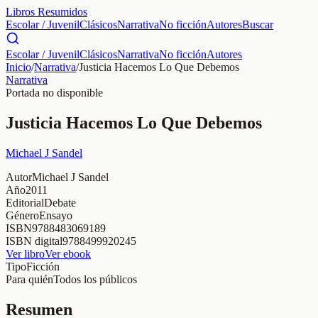
Libros Resumidos
Escolar / Juvenil
Clásicos
Narrativa
No ficción
Autores
Buscar
Escolar / Juvenil
Clásicos
Narrativa
No ficción
Autores
Inicio
/
Narrativa
/
Justicia Hacemos Lo Que Debemos
Narrativa
Portada no disponible
Justicia Hacemos Lo Que Debemos
Michael J Sandel
Autor
Michael J Sandel
Año
2011
Editorial
Debate
Género
Ensayo
ISBN
9788483069189
ISBN digital
9788499920245
Ver libro
Ver ebook
Tipo
Ficción
Para quién
Todos los públicos
Resumen