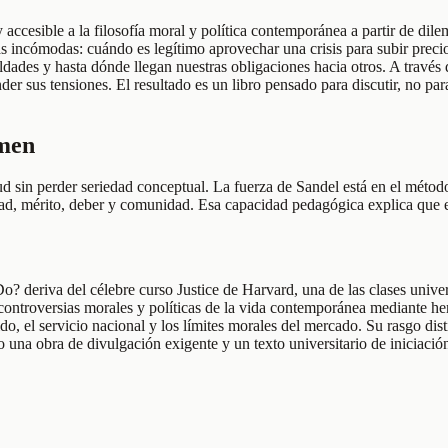
ccesible a la filosofía moral y política contemporánea a partir de dile
ncómodas: cuándo es legítimo aprovechar una crisis para subir precios, s
ualdades y hasta dónde llegan nuestras obligaciones hacia otros. A través
esconder sus tensiones. El resultado es un libro pensado para discutir, no
umen
tud sin perder seriedad conceptual. La fuerza de Sandel está en el métod
dad, mérito, deber y comunidad. Esa capacidad pedagógica explica que el 
o? deriva del célebre curso Justice de Harvard, una de las clases univer
controversias morales y políticas de la vida contemporánea mediante herr
stido, el servicio nacional y los límites morales del mercado. Su rasgo di
 una obra de divulgación exigente y un texto universitario de iniciación